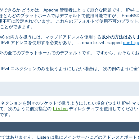
ことができるか どうかは、Apache 管理者にとって厄介な問題です。 IPv4
 ほとんどのプラットホームではデフォルトで使用可能ですが、 FreeBSD, Ne
用不可に設定されています。 これらのデフォルトで使用不可のプラット
せることができます。
 と IPv6 の両方を扱うには、マップドアドレスを使用する
以外の方法はあり
 IPv6 アドレスを使用する必要があり、
--enable-v4-mapped
config
penBSD 以外の全てのプラットホームでのデフォルトです。 ですから、おそらくお
 IPv4 コネクションのみを扱うようにしたい場合は、 次の例のように
v6 のコネクションを別々のソケットで扱うようにしたい場合 (つまり IPv4
て、次のように個別指定の
ディレクティブを使用してくださ
Listen
ルトです。
ありません。 Listen は単にメインサーバにどのアドレスとポートを L