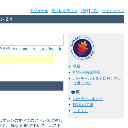
モジュール
|
ディレクティブ
|
FAQ
|
用語
|
サイトマップ
 2.4
み言語:
de
|
en
|
fr
|
ja
|
ko
|
tr
概要
IPv6 の特記事項
バーチャルホストに対してど
う働くのか
参照
バーチャルホスト
DNS の問題
コメント
ではマシンのすべてのアドレスに対し
ます。 異なる IP アドレス、ホスト