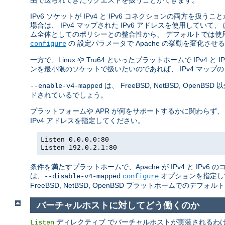
由で送られてきたリクエストを扱うことができます。
IPv6 ソケットが IPv4 と IPv6 コネクションの両方を扱う
場合は、 IPv4 マップされた IPv6 アドレスを使用していて、
ム全体としてのポリシーとの整合性から、 デフォルトでは使
の 設定パラメータで Apache の挙動を変化さ
configure
一方で、Linux や Tru64 といったプラットホームで IPv4
ンを最小限のソケットで扱いたいのであれば、 IPv4 マップの
は、 FreeBSD, NetBSD, O
--enable-v4-mapped
ドされているでしょう。
プラットフォームや APR が何をサポートするかに関わらず、
IPv4 アドレスを指定してください。
Listen 0.0.0.0:80
Listen 192.0.2.1:80
条件を満たすプラットホームで、Apache が IPv4 と IP
は、
オプションを指定し
--disable-v4-mapped
configure
FreeBSD, NetBSD, OpenBSD プラットホームでのデフォ
バーチャルホストに対してどう働くのか
ディレクティブ でバーチャルホストが実装されるわけでは
Listen