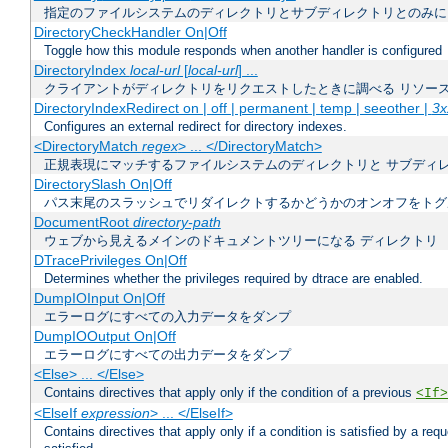
指定のファイルシステムのディレクトリとサブディレクトリとのみに
DirectoryCheckHandler On|Off
Toggle how this module responds when another handler is configured
DirectoryIndex
local-url
[
local-url
] ...
クライアントがディレクトリをリクエストしたときに調べる リソー
DirectoryIndexRedirect on | off | permanent | temp | seeother |
3x
Configures an external redirect for directory indexes.
<DirectoryMatch
regex
> ... </DirectoryMatch>
正規表現にマッチするファイルシステムのディレクトリと サブディ
DirectorySlash On|Off
パス末尾のスラッシュでリダイレクトするかどうかのオンオフをトグ
DocumentRoot
directory-path
ウェブから見えるメインのドキュメントツリーになる ディレクトリ
DTracePrivileges On|Off
Determines whether the privileges required by dtrace are enabled.
DumpIOInput On|Off
エラーログにすべての入力データをダンプ
DumpIOOutput On|Off
エラーログにすべての出力データをダンプ
<Else> ... </Else>
Contains directives that apply only if the condition of a previous
<If>
<ElseIf
expression
> ... </ElseIf>
Contains directives that apply only if a condition is satisfied by a req