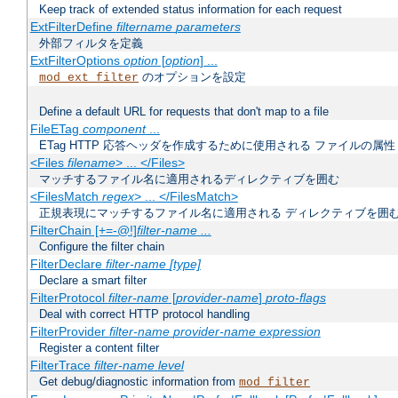
Keep track of extended status information for each request
ExtFilterDefine
filtername
parameters
外部フィルタを定義
ExtFilterOptions
option
[
option
] ...
のオプションを設定
mod_ext_filter
Define a default URL for requests that don't map to a file
FileETag
component
...
ETag HTTP 応答ヘッダを作成するために使用される ファイルの属性
<Files
filename
> ... </Files>
マッチするファイル名に適用されるディレクティブを囲む
<FilesMatch
regex
> ... </FilesMatch>
正規表現にマッチするファイル名に適用される ディレクティブを囲
FilterChain [+=-@!]
filter-name
...
Configure the filter chain
FilterDeclare
filter-name
[type]
Declare a smart filter
FilterProtocol
filter-name
[
provider-name
]
proto-flags
Deal with correct HTTP protocol handling
FilterProvider
filter-name
provider-name
expression
Register a content filter
FilterTrace
filter-name
level
Get debug/diagnostic information from
mod_filter