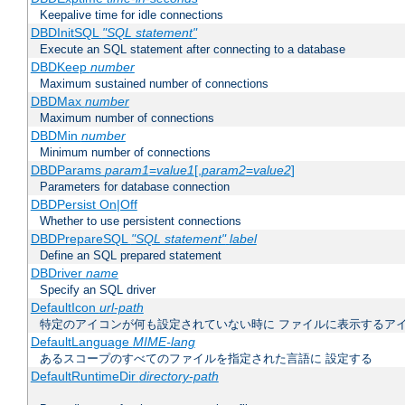
Keepalive time for idle connections
DBDInitSQL
"SQL statement"
Execute an SQL statement after connecting to a database
DBDKeep
number
Maximum sustained number of connections
DBDMax
number
Maximum number of connections
DBDMin
number
Minimum number of connections
DBDParams
param1
=
value1
[,
param2
=
value2
]
Parameters for database connection
DBDPersist On|Off
Whether to use persistent connections
DBDPrepareSQL
"SQL statement"
label
Define an SQL prepared statement
DBDriver
name
Specify an SQL driver
DefaultIcon
url-path
特定のアイコンが何も設定されていない時に ファイルに表示するア
DefaultLanguage
MIME-lang
あるスコープのすべてのファイルを指定された言語に 設定する
DefaultRuntimeDir
directory-path