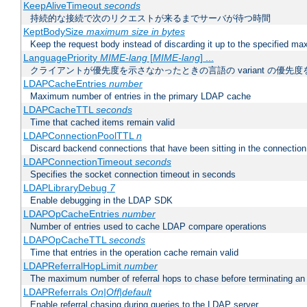
KeepAliveTimeout
seconds
持続的な接続で次のリクエストが来るまでサーバが待つ時間
KeptBodySize
maximum size in bytes
Keep the request body instead of discarding it up to the specified ma
LanguagePriority
MIME-lang
[
MIME-lang
] ...
クライアントが優先度を示さなかったときの言語の variant の優先度
LDAPCacheEntries
number
Maximum number of entries in the primary LDAP cache
LDAPCacheTTL
seconds
Time that cached items remain valid
LDAPConnectionPoolTTL
n
Discard backend connections that have been sitting in the connection
LDAPConnectionTimeout
seconds
Specifies the socket connection timeout in seconds
LDAPLibraryDebug
7
Enable debugging in the LDAP SDK
LDAPOpCacheEntries
number
Number of entries used to cache LDAP compare operations
LDAPOpCacheTTL
seconds
Time that entries in the operation cache remain valid
LDAPReferralHopLimit
number
The maximum number of referral hops to chase before terminating a
LDAPReferrals
On|Off|default
Enable referral chasing during queries to the LDAP server.