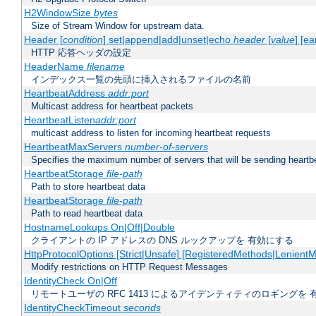
H2WindowSize
bytes
Size of Stream Window for upstream data.
Header [
condition
] set|append|add|unset|echo
header
[
value
] [ea
HTTP 応答ヘッダの設定
HeaderName
filename
インデックス一覧の先頭に挿入されるファイルの名前
HeartbeatAddress
addr:port
Multicast address for heartbeat packets
HeartbeatListen
addr:port
multicast address to listen for incoming heartbeat requests
HeartbeatMaxServers
number-of-servers
Specifies the maximum number of servers that will be sending heartbe
HeartbeatStorage
file-path
Path to store heartbeat data
HeartbeatStorage
file-path
Path to read heartbeat data
HostnameLookups On|Off|Double
クライアントの IP アドレスの DNS ルックアップを 有効にする
HttpProtocolOptions [Strict|Unsafe] [RegisteredMethods|LenientM
Modify restrictions on HTTP Request Messages
IdentityCheck On|Off
リモートユーザの RFC 1413 によるアイデンティティのロギングを 
IdentityCheckTimeout
seconds