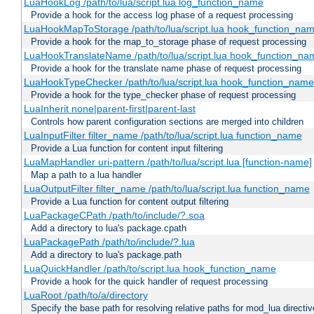
LuaHookLog /path/to/lua/script.lua log_function_name
Provide a hook for the access log phase of a request processing
LuaHookMapToStorage /path/to/lua/script.lua hook_function_na
Provide a hook for the map_to_storage phase of request processing
LuaHookTranslateName /path/to/lua/script.lua hook_function_name
Provide a hook for the translate name phase of request processing
LuaHookTypeChecker /path/to/lua/script.lua hook_function_name
Provide a hook for the type_checker phase of request processing
LuaInherit none|parent-first|parent-last
Controls how parent configuration sections are merged into children
LuaInputFilter filter_name /path/to/lua/script.lua function_name
Provide a Lua function for content input filtering
LuaMapHandler uri-pattern /path/to/lua/script.lua [function-name]
Map a path to a lua handler
LuaOutputFilter filter_name /path/to/lua/script.lua function_name
Provide a Lua function for content output filtering
LuaPackageCPath /path/to/include/?.soa
Add a directory to lua's package.cpath
LuaPackagePath /path/to/include/?.lua
Add a directory to lua's package.path
LuaQuickHandler /path/to/script.lua hook_function_name
Provide a hook for the quick handler of request processing
LuaRoot /path/to/a/directory
Specify the base path for resolving relative paths for mod_lua directi