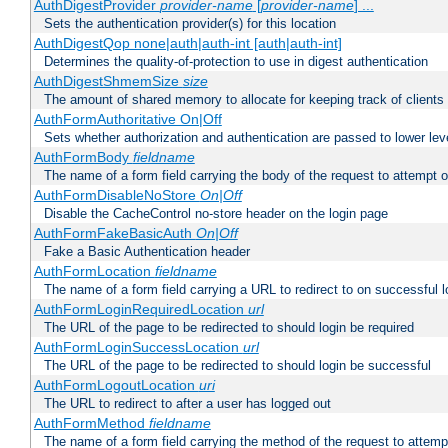
AuthDigestProvider
provider-name
[
provider-name
] ...
Sets the authentication provider(s) for this location
AuthDigestQop none|auth|auth-int [auth|auth-int]
Determines the quality-of-protection to use in digest authentication
AuthDigestShmemSize
size
The amount of shared memory to allocate for keeping track of clients
AuthFormAuthoritative On|Off
Sets whether authorization and authentication are passed to lower le
AuthFormBody
fieldname
The name of a form field carrying the body of the request to attempt 
AuthFormDisableNoStore
On|Off
Disable the CacheControl no-store header on the login page
AuthFormFakeBasicAuth
On|Off
Fake a Basic Authentication header
AuthFormLocation
fieldname
The name of a form field carrying a URL to redirect to on successful l
AuthFormLoginRequiredLocation
url
The URL of the page to be redirected to should login be required
AuthFormLoginSuccessLocation
url
The URL of the page to be redirected to should login be successful
AuthFormLogoutLocation
uri
The URL to redirect to after a user has logged out
AuthFormMethod
fieldname
The name of a form field carrying the method of the request to attemp