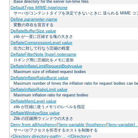
Base directory for the server run-time files
DefaultType
MIME-type|none
サーバがコンテントタイプを決定できないときに 送られる MIME 
Define
parameter-name
変数の存在を宣言する
DeflateBufferSize
value
zlib が一度に圧縮する塊の大きさ
DeflateCompressionLevel
value
出力に対して行なう圧縮の程度
DeflateFilterNote [
type
]
notename
ロギング用に圧縮比をメモに追加
DeflateInflateLimitRequestBody
value
Maximum size of inflated request bodies
DeflateInflateRatioBurst
value
Maximum number of times the inflation ratio for request bodies can b
DeflateInflateRatioLimit
value
Maximum inflation ratio for request bodies
DeflateMemLevel
value
zlib が圧縮に使うメモリのレベルを指定
DeflateWindowSize
value
Zlib の圧縮用ウィンドウの大きさ
Deny from all|
host
|env=[!]
env-variable
[
host
|env=[!]
env-variable
] .
サーバがアクセスを拒否するホストを制御する
<Directory
directory-path
> ... </Directory>