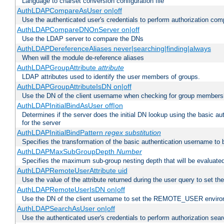
Language to charset conversion configuration file
AuthLDAPCompareAsUser on|off
Use the authenticated user's credentials to perform authorization co
AuthLDAPCompareDNOnServer on|off
Use the LDAP server to compare the DNs
AuthLDAPDereferenceAliases never|searching|finding|always
When will the module de-reference aliases
AuthLDAPGroupAttribute
attribute
LDAP attributes used to identify the user members of groups.
AuthLDAPGroupAttributeIsDN on|off
Use the DN of the client username when checking for group members
AuthLDAPInitialBindAsUser off|on
Determines if the server does the initial DN lookup using the basic a
for the server
AuthLDAPInitialBindPattern
regex
substitution
Specifies the transformation of the basic authentication username to
AuthLDAPMaxSubGroupDepth
Number
Specifies the maximum sub-group nesting depth that will be evaluated
AuthLDAPRemoteUserAttribute uid
Use the value of the attribute returned during the user query to se
AuthLDAPRemoteUserIsDN on|off
Use the DN of the client username to set the REMOTE_USER environ
AuthLDAPSearchAsUser on|off
Use the authenticated user's credentials to perform authorization sea