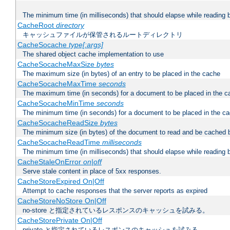
The minimum time (in milliseconds) that should elapse while reading 
CacheRoot
directory
キャッシュファイルが保管されるルートディレクトリ
CacheSocache
type[:args]
The shared object cache implementation to use
CacheSocacheMaxSize
bytes
The maximum size (in bytes) of an entry to be placed in the cache
CacheSocacheMaxTime
seconds
The maximum time (in seconds) for a document to be placed in the c
CacheSocacheMinTime
seconds
The minimum time (in seconds) for a document to be placed in the c
CacheSocacheReadSize
bytes
The minimum size (in bytes) of the document to read and be cached 
CacheSocacheReadTime
milliseconds
The minimum time (in milliseconds) that should elapse while reading 
CacheStaleOnError
on|off
Serve stale content in place of 5xx responses.
CacheStoreExpired On|Off
Attempt to cache responses that the server reports as expired
CacheStoreNoStore On|Off
no-store と指定されているレスポンスのキャッシュを試みる。
CacheStorePrivate On|Off
private と指定されているレスポンスのキャッシュを試みる。