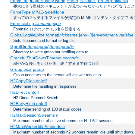
ForceLanguagePriority None|Prefer|Fallback [Prefer|Fallback]
要求に合う単独のドキュメントが見つからなかったときに行なうこと
ForceType
MIME-type
|None
すべてのマッチするファイルが指定の MIME コンテントタイプで 
ForensicLog
filename
|
pipe
Forensic ログのファイル名を設定する
GlobalLog
file
|
pipe
format
|
nickname
[env=[!]
environment-variable
Sets filename and format of log file
GprofDir
/tmp/gprof/
|
/tmp/gprof/
%
Directory to write gmon.out profiling data to.
GracefulShutDownTimeout
seconds
穏やかな停止をかけた後、終了するまで待つ時間
Group
unix-group
Group under which the server will answer requests
H2CopyFiles on|off
Determine file handling in responses
H2Direct on|off
H2 Direct Protocol Switch
H2EarlyHints on|off
Determine sending of 103 status codes
H2MaxSessionStreams
n
Maximum number of active streams per HTTP/2 session.
H2MaxWorkerIdleSeconds
n
Maximum number of seconds h2 workers remain idle until shut down.