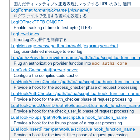
囲んだディレクティブを正規表現にマッチする URL のみに 適用
LogFormat
format
|
nickname
[
nickname
]
ログファイルで使用する書式を設定する
LogIOTrackTTFB ON|OFF
Enable tracking of time to first byte (TTFB)
LogLevel
level
ErrorLog の冗長性を制御する
LogMessage
message
[hook=
hook
] [expr=
expression
]
Log user-defined message to error log
LuaAuthzProvider provider_name /path/to/lua/script.lua function
Plug an authorization provider function into
mod_authz_core
LuaCodeCache stat|forever|never
Configure the compiled code cache.
LuaHookAccessChecker /path/to/lua/script.lua hook_function_name
Provide a hook for the access_checker phase of request processing
LuaHookAuthChecker /path/to/lua/script.lua hook_function_name [
Provide a hook for the auth_checker phase of request processing
LuaHookCheckUserID /path/to/lua/script.lua hook_function_name [
Provide a hook for the check_user_id phase of request processing
LuaHookFixups /path/to/lua/script.lua hook_function_name
Provide a hook for the fixups phase of a request processing
LuaHookInsertFilter /path/to/lua/script.lua hook_function_name
Provide a hook for the insert_filter phase of request processing