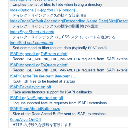
Empties the list of files to hide when listing a directory
IndexOptions [+|-]
option
[[+|-]
option
] ...
ディレクトリインデックスの様々な設定項目
IndexOrderDefault Ascending|Descending Name|Date|Size|Descri
ディレクトリインデックスの標準の順番付けを設定
IndexStyleSheet
url-path
ディレクトリインデックスに CSS スタイルシートを追加する
InputSed
sed-command
Sed command to filter request data (typically
data)
POST
ISAPIAppendLogToErrors on|off
Record
requests from ISAPI extensio
HSE_APPEND_LOG_PARAMETER
ISAPIAppendLogToQuery on|off
Record
requests from ISAPI extensio
HSE_APPEND_LOG_PARAMETER
ISAPICacheFile
file-path
[
file-path
] ...
ISAPI .dll files to be loaded at startup
ISAPIFakeAsync on|off
Fake asynchronous support for ISAPI callbacks
ISAPILogNotSupported on|off
Log unsupported feature requests from ISAPI extensions
ISAPIReadAheadBuffer
size
Size of the Read Ahead Buffer sent to ISAPI extensions
KeepAlive On|Off
HTTP の持続的な接続を有効にする