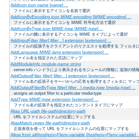
AddIcon
icon
name
[
name
] ...
ファイルに表示するアイコンを名前で選択
AddIconByEncoding
icon
MIME-encoding
[
MIME-encoding
] ...
ファイルに表示するアイコンを MIME 符号化方法で選択
AddIconByType
icon
MIME-type
[
MIME-type
] ...
ファイルの隣に表示するアイコンを MIME タイプによって選択
AddInputFilter
filter
[;
filter
...]
extension
[
extension
] ...
ファイルの拡張子をクライアントのリクエストを処理する フィルタ
AddLanguage
MIME-lang
extension
[
extension
] ...
ファイル名を指定された言語にマップ
AddModuleInfo
module-name
string
server-info ハンドラにより表示されるモジュールの情報に 追加の
AddOutputFilter
filter
[;
filter
...]
extension
[
extension
] ...
ファイル名の拡張子をサーバからの応答を処理するフィルタに マッ
AddOutputFilterByType
filter
[;
filter
...]
media-type
[
media-type
] ...
assigns an output filter to a particular media-type
AddType
MIME-type
extension
[
extension
] ...
ファイル名の拡張子を指定されたコンテントタイプにマップ
Alias
URL-path
file-path
|
directory-path
URL をファイルシステムの位置にマップする
AliasMatch
regex
file-path
|
directory-path
正規表現を使って URL をファイルシステムの位置にマップする
Allow from all|
host
|env=[!]
env-variable
[
host
|env=[!]
env-variable
] .