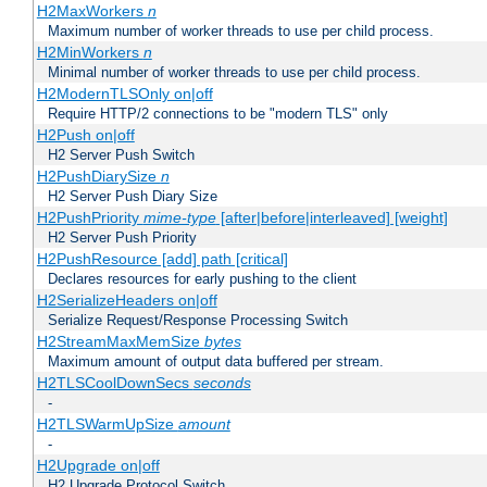
H2MaxWorkers
n
Maximum number of worker threads to use per child process.
H2MinWorkers
n
Minimal number of worker threads to use per child process.
H2ModernTLSOnly on|off
Require HTTP/2 connections to be "modern TLS" only
H2Push on|off
H2 Server Push Switch
H2PushDiarySize
n
H2 Server Push Diary Size
H2PushPriority
mime-type
[after|before|interleaved] [weight]
H2 Server Push Priority
H2PushResource [add] path [critical]
Declares resources for early pushing to the client
H2SerializeHeaders on|off
Serialize Request/Response Processing Switch
H2StreamMaxMemSize
bytes
Maximum amount of output data buffered per stream.
H2TLSCoolDownSecs
seconds
-
H2TLSWarmUpSize
amount
-
H2Upgrade on|off
H2 Upgrade Protocol Switch