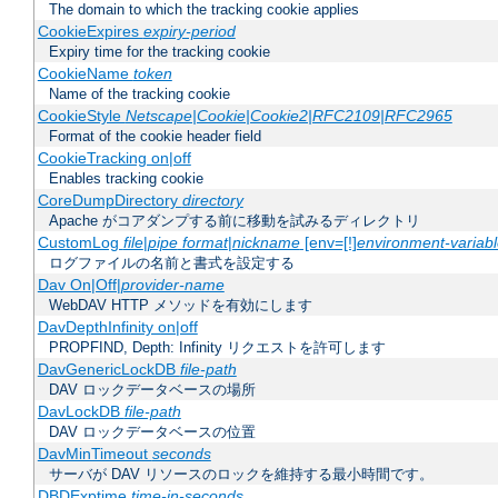
The domain to which the tracking cookie applies
CookieExpires
expiry-period
Expiry time for the tracking cookie
CookieName
token
Name of the tracking cookie
CookieStyle
Netscape|Cookie|Cookie2|RFC2109|RFC2965
Format of the cookie header field
CookieTracking on|off
Enables tracking cookie
CoreDumpDirectory
directory
Apache がコアダンプする前に移動を試みるディレクトリ
CustomLog
file
|
pipe
format
|
nickname
[env=[!]
environment-variab
ログファイルの名前と書式を設定する
Dav On|Off|
provider-name
WebDAV HTTP メソッドを有効にします
DavDepthInfinity on|off
PROPFIND, Depth: Infinity リクエストを許可します
DavGenericLockDB
file-path
DAV ロックデータベースの場所
DavLockDB
file-path
DAV ロックデータベースの位置
DavMinTimeout
seconds
サーバが DAV リソースのロックを維持する最小時間です。
DBDExptime
time-in-seconds