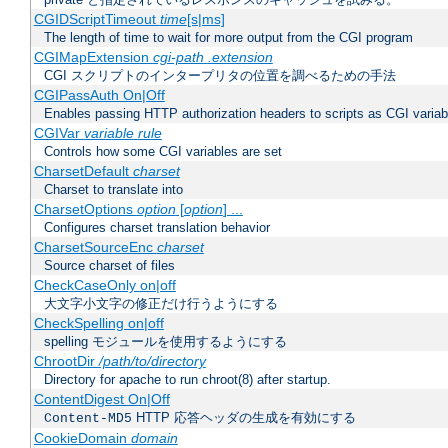
CGIDScriptTimeout
time
[s|ms]
The length of time to wait for more output from the CGI program
CGIMapExtension
cgi-path
.extension
CGI スクリプトのインタープリタの位置を調べるための手法
CGIPassAuth On|Off
Enables passing HTTP authorization headers to scripts as CGI variab
CGIVar
variable
rule
Controls how some CGI variables are set
CharsetDefault
charset
Charset to translate into
CharsetOptions
option
[
option
] ...
Configures charset translation behavior
CharsetSourceEnc
charset
Source charset of files
CheckCaseOnly on|off
大文字小文字の修正だけ行うようにする
CheckSpelling on|off
spelling モジュールを使用するようにする
ChrootDir
/path/to/directory
Directory for apache to run chroot(8) after startup.
ContentDigest On|Off
HTTP 応答ヘッダの生成を有効にする
Content-MD5
CookieDomain
domain