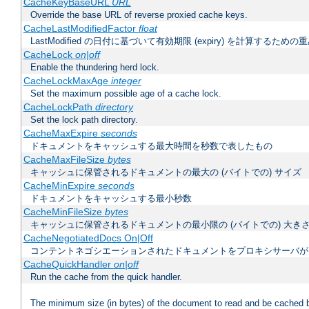
CacheKeyBaseURL
URL
Override the base URL of reverse proxied cache keys.
CacheLastModifiedFactor
float
LastModified の日付に基づいて有効期限 (expiry) を計算するため
CacheLock
on|off
Enable the thundering herd lock.
CacheLockMaxAge
integer
Set the maximum possible age of a cache lock.
CacheLockPath
directory
Set the lock path directory.
CacheMaxExpire
seconds
ドキュメントをキャッシュする最大時間を秒数で表したもの
CacheMaxFileSize
bytes
キャッシュに保管されるドキュメントの最大の (バイトでの) サイズ
CacheMinExpire
seconds
ドキュメントをキャッシュする最小秒数
CacheMinFileSize
bytes
キャッシュに保管されるドキュメントの最小限の (バイトでの) 大き
CacheNegotiatedDocs On|Off
コンテントネゴシエーションされたドキュメントをプロキシサーバが
CacheQuickHandler
on|off
Run the cache from the quick handler.
The minimum size (in bytes) of the document to read and be cached 