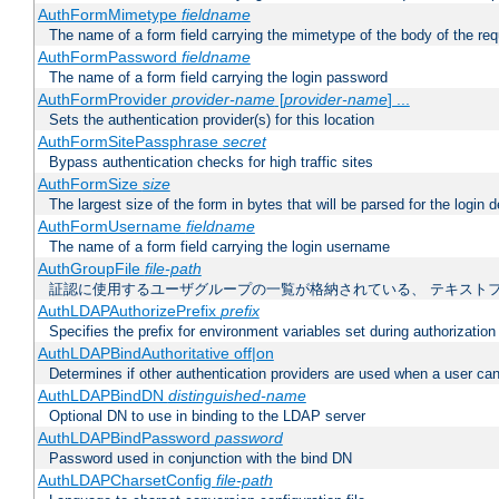
AuthFormMimetype
fieldname
The name of a form field carrying the mimetype of the body of the req
AuthFormPassword
fieldname
The name of a form field carrying the login password
AuthFormProvider
provider-name
[
provider-name
] ...
Sets the authentication provider(s) for this location
AuthFormSitePassphrase
secret
Bypass authentication checks for high traffic sites
AuthFormSize
size
The largest size of the form in bytes that will be parsed for the login d
AuthFormUsername
fieldname
The name of a form field carrying the login username
AuthGroupFile
file-path
証認に使用するユーザグループの一覧が格納されている、 テキスト
AuthLDAPAuthorizePrefix
prefix
Specifies the prefix for environment variables set during authorization
AuthLDAPBindAuthoritative off|on
Determines if other authentication providers are used when a user can
AuthLDAPBindDN
distinguished-name
Optional DN to use in binding to the LDAP server
AuthLDAPBindPassword
password
Password used in conjunction with the bind DN
AuthLDAPCharsetConfig
file-path