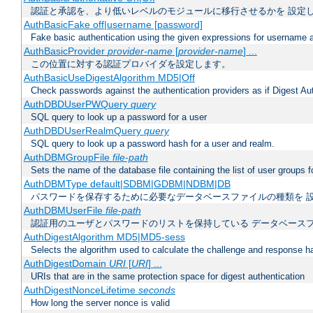
認証と承認を、より低いレベルのモジュールに移行させるかを 設定
AuthBasicFake off|username [password]
Fake basic authentication using the given expressions for username
AuthBasicProvider
provider-name
[
provider-name
] ...
この位置に対する認証プロバイダを設定します。
AuthBasicUseDigestAlgorithm MD5|Off
Check passwords against the authentication providers as if Digest Aut
AuthDBDUserPWQuery
query
SQL query to look up a password for a user
AuthDBDUserRealmQuery
query
SQL query to look up a password hash for a user and realm.
AuthDBMGroupFile
file-path
Sets the name of the database file containing the list of user groups f
AuthDBMType default|SDBM|GDBM|NDBM|DB
パスワードを保存するために必要なデータベースファイルの種類を 
AuthDBMUserFile
file-path
認証用のユーザとパスワードのリストを保持している データベース
AuthDigestAlgorithm MD5|MD5-sess
Selects the algorithm used to calculate the challenge and response ha
AuthDigestDomain
URI
[
URI
] ...
URIs that are in the same protection space for digest authentication
AuthDigestNonceLifetime
seconds
How long the server nonce is valid