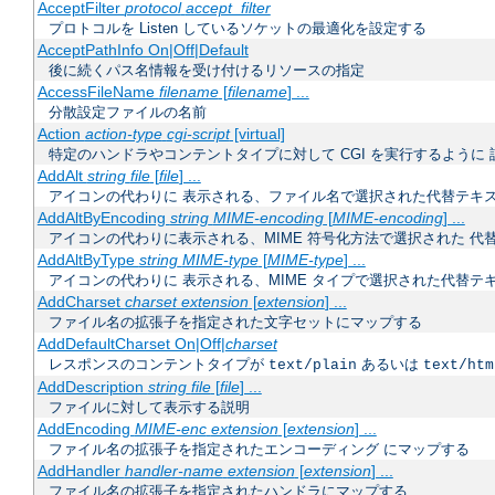
AcceptFilter
protocol
accept_filter
プロトコルを Listen しているソケットの最適化を設定する
AcceptPathInfo On|Off|Default
後に続くパス名情報を受け付けるリソースの指定
AccessFileName
filename
[
filename
] ...
分散設定ファイルの名前
Action
action-type
cgi-script
[virtual]
特定のハンドラやコンテントタイプに対して CGI を実行するように 
AddAlt
string
file
[
file
] ...
アイコンの代わりに 表示される、ファイル名で選択された代替テキ
AddAltByEncoding
string
MIME-encoding
[
MIME-encoding
] ...
アイコンの代わりに表示される、MIME 符号化方法で選択された 代
AddAltByType
string
MIME-type
[
MIME-type
] ...
アイコンの代わりに 表示される、MIME タイプで選択された代替テ
AddCharset
charset
extension
[
extension
] ...
ファイル名の拡張子を指定された文字セットにマップする
AddDefaultCharset On|Off|
charset
レスポンスのコンテントタイプが
あるいは
text/plain
text/htm
AddDescription
string
file
[
file
] ...
ファイルに対して表示する説明
AddEncoding
MIME-enc
extension
[
extension
] ...
ファイル名の拡張子を指定されたエンコーディング にマップする
AddHandler
handler-name
extension
[
extension
] ...
ファイル名の拡張子を指定されたハンドラにマップする