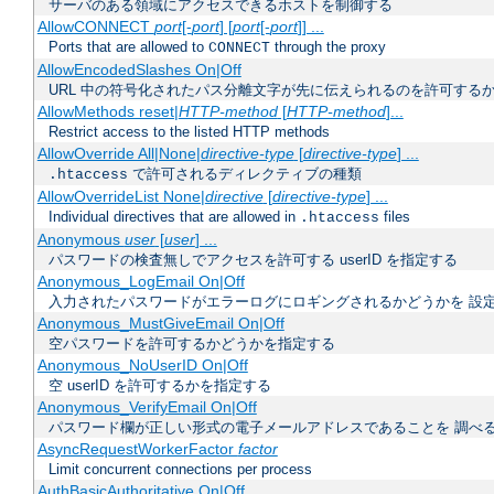
サーバのある領域にアクセスできるホストを制御する
AllowCONNECT
port
[-
port
] [
port
[-
port
]] ...
Ports that are allowed to
through the proxy
CONNECT
AllowEncodedSlashes On|Off
URL 中の符号化されたパス分離文字が先に伝えられるのを許可するか
AllowMethods reset|
HTTP-method
[
HTTP-method
]...
Restrict access to the listed HTTP methods
AllowOverride All|None|
directive-type
[
directive-type
] ...
で許可されるディレクティブの種類
.htaccess
AllowOverrideList None|
directive
[
directive-type
] ...
Individual directives that are allowed in
files
.htaccess
Anonymous
user
[
user
] ...
パスワードの検査無しでアクセスを許可する userID を指定する
Anonymous_LogEmail On|Off
入力されたパスワードがエラーログにロギングされるかどうかを 設
Anonymous_MustGiveEmail On|Off
空パスワードを許可するかどうかを指定する
Anonymous_NoUserID On|Off
空 userID を許可するかを指定する
Anonymous_VerifyEmail On|Off
パスワード欄が正しい形式の電子メールアドレスであることを 調べ
AsyncRequestWorkerFactor
factor
Limit concurrent connections per process
AuthBasicAuthoritative On|Off