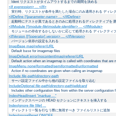
Ident リクエストがタイムアウトするまでの期間を決める
<If
expression
> ... </If>
実行時、リクエストが条件を満たした場合にのみ適用される ディレ
<IfDefine [!]
parameter-name
> ... </IfDefine>
起動時にテストが真であるときのみに処理されるディレクティブを 
<IfModule [!]
module-file
|
module-identifier
> ... </IfModule>
モジュールの存在するかしないかに応じて処理される ディレクティ
<IfVersion [[!]
operator
]
version
> ... </IfVersion>
バージョン依存の設定を入れる
ImapBase map|referer|
URL
Default
for imagemap files
base
ImapDefault error|nocontent|map|referer|
URL
Default action when an imagemap is called with coordinates that are n
ImapMenu none|formatted|semiformatted|unformatted
Action if no coordinates are given when calling an imagemap
Include
file-path
|
directory-path
サーバ設定ファイル中から他の設定ファイルを取り込む
IncludeOptional
file-path
|
directory-path
|
wildcard
Includes other configuration files from within the server configuration f
IndexHeadInsert
"markup ..."
インデックスページの HEAD セクションにテキストを挿入する
IndexIgnore
file
[
file
] ...
ディレクトリ一覧を行なう際に無視すべき ファイルリストに追加
IndexIgnoreReset ON|OFF