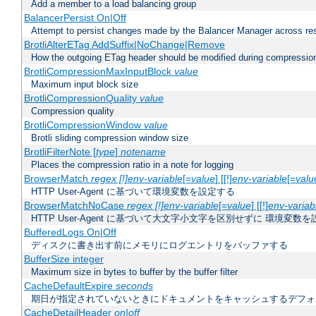
Add a member to a load balancing group
BalancerPersist On|Off
Attempt to persist changes made by the Balancer Manager across res
BrotliAlterETag AddSuffix|NoChange|Remove
How the outgoing ETag header should be modified during compressio
BrotliCompressionMaxInputBlock
value
Maximum input block size
BrotliCompressionQuality
value
Compression quality
BrotliCompressionWindow
value
Brotli sliding compression window size
BrotliFilterNote [
type
]
notename
Places the compression ratio in a note for logging
BrowserMatch
regex [!]env-variable
[=
value
] [[!]
env-variable
[=
valu
HTTP User-Agent に基づいて環境変数を設定する
BrowserMatchNoCase
regex [!]env-variable
[=
value
] [[!]
env-variab
HTTP User-Agent に基づいて大文字小文字を区別せずに 環境変数
BufferedLogs On|Off
ディスクに書き出す前にメモリにログエントリをバッファする
BufferSize integer
Maximum size in bytes to buffer by the buffer filter
CacheDefaultExpire
seconds
期日が指定されていないときにドキュメントをキャッシュするデフォ
CacheDetailHeader
on|off