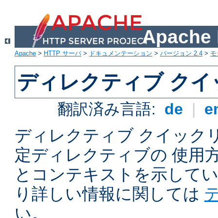
Apach
Apache
>
HTTP サーバ
>
ドキュメンテーション
>
バージョン 2.4
>
モ
ディレクティブ ク
翻訳済み言語:
de
|
e
ディレクティブ クイックリフ
定ディレクティブの 使用
とコンテキストを示してい
り詳しい情報に関しては
い。