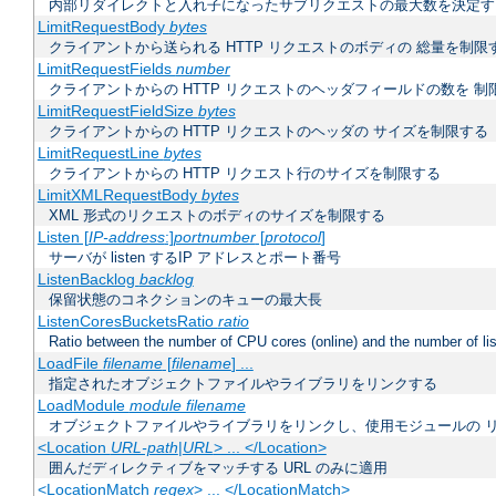
内部リダイレクトと入れ子になったサブリクエストの最大数を決定す
LimitRequestBody
bytes
クライアントから送られる HTTP リクエストのボディの 総量を制限
LimitRequestFields
number
クライアントからの HTTP リクエストのヘッダフィールドの数を 制
LimitRequestFieldSize
bytes
クライアントからの HTTP リクエストのヘッダの サイズを制限する
LimitRequestLine
bytes
クライアントからの HTTP リクエスト行のサイズを制限する
LimitXMLRequestBody
bytes
XML 形式のリクエストのボディのサイズを制限する
Listen [
IP-address
:]
portnumber
[
protocol
]
サーバが listen するIP アドレスとポート番号
ListenBacklog
backlog
保留状態のコネクションのキューの最大長
ListenCoresBucketsRatio
ratio
Ratio between the number of CPU cores (online) and the number of lis
LoadFile
filename
[
filename
] ...
指定されたオブジェクトファイルやライブラリをリンクする
LoadModule
module filename
オブジェクトファイルやライブラリをリンクし、使用モジュールの 
<Location
URL-path
|
URL
> ... </Location>
囲んだディレクティブをマッチする URL のみに適用
<LocationMatch
regex
> ... </LocationMatch>