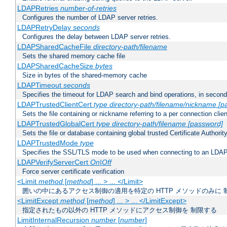
LDAPRetries
number-of-retries
Configures the number of LDAP server retries.
LDAPRetryDelay
seconds
Configures the delay between LDAP server retries.
LDAPSharedCacheFile
directory-path/filename
Sets the shared memory cache file
LDAPSharedCacheSize
bytes
Size in bytes of the shared-memory cache
LDAPTimeout
seconds
Specifies the timeout for LDAP search and bind operations, in secon
LDAPTrustedClientCert
type
directory-path/filename/nickname
[p
Sets the file containing or nickname referring to a per connection clien
LDAPTrustedGlobalCert
type
directory-path/filename
[password]
Sets the file or database containing global trusted Certificate Authority 
LDAPTrustedMode
type
Specifies the SSL/TLS mode to be used when connecting to an LDAP
LDAPVerifyServerCert
On|Off
Force server certificate verification
<Limit
method
[
method
] ... > ... </Limit>
囲いの中にあるアクセス制御の適用を特定の HTTP メソッドのみに 
<LimitExcept
method
[
method
] ... > ... </LimitExcept>
指定されたもの以外の HTTP メソッドにアクセス制御を 制限する
LimitInternalRecursion
number
[
number
]