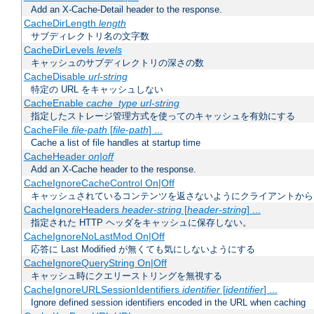
Add an X-Cache-Detail header to the response.
CacheDirLength
length
サブディレクトリ名の文字数
CacheDirLevels
levels
キャッシュのサブディレクトリの深さの数
CacheDisable
url-string
特定の URL をキャッシュしない
CacheEnable
cache_type
url-string
指定したストレージ管理方式を使ってのキャッシュを有効にする
CacheFile
file-path
[
file-path
] ...
Cache a list of file handles at startup time
CacheHeader
on|off
Add an X-Cache header to the response.
CacheIgnoreCacheControl On|Off
キャッシュされているコンテンツを返さないようにクライアントから
CacheIgnoreHeaders
header-string
[
header-string
] ...
指定された HTTP ヘッダをキャッシュに保存しない。
CacheIgnoreNoLastMod On|Off
応答に Last Modified が無くても気にしないようにする
CacheIgnoreQueryString On|Off
キャッシュ時にクエリーストリングを無視する
CacheIgnoreURLSessionIdentifiers
identifier
[
identifier
] ...
Ignore defined session identifiers encoded in the URL when caching