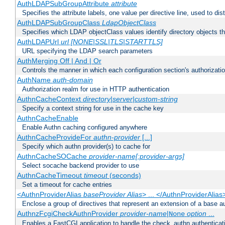
AuthLDAPSubGroupAttribute
attribute
Specifies the attribute labels, one value per directive line, used to d
AuthLDAPSubGroupClass
LdapObjectClass
Specifies which LDAP objectClass values identify directory objects t
AuthLDAPUrl
url [NONE|SSL|TLS|STARTTLS]
URL specifying the LDAP search parameters
AuthMerging Off | And | Or
Controls the manner in which each configuration section's authorizatio
AuthName
auth-domain
Authorization realm for use in HTTP authentication
AuthnCacheContext
directory|server|custom-string
Specify a context string for use in the cache key
AuthnCacheEnable
Enable Authn caching configured anywhere
AuthnCacheProvideFor
authn-provider
[...]
Specify which authn provider(s) to cache for
AuthnCacheSOCache
provider-name[:provider-args]
Select socache backend provider to use
AuthnCacheTimeout
timeout
(seconds)
Set a timeout for cache entries
<AuthnProviderAlias
baseProvider Alias
> ... </AuthnProviderAlias
Enclose a group of directives that represent an extension of a base au
AuthnzFcgiCheckAuthnProvider
provider-name
|
option
...
None
Enables a FastCGI application to handle the check_authn authenticat