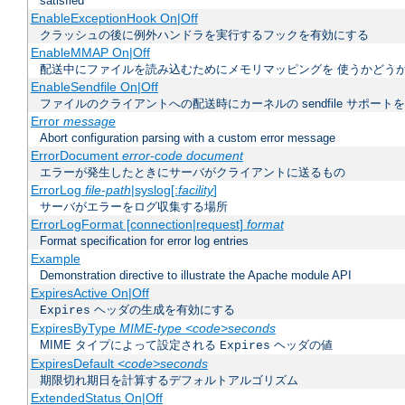
satisfied
EnableExceptionHook On|Off
クラッシュの後に例外ハンドラを実行するフックを有効にする
EnableMMAP On|Off
配送中にファイルを読み込むためにメモリマッピングを 使うかどう
EnableSendfile On|Off
ファイルのクライアントへの配送時にカーネルの sendfile サポート
Error
message
Abort configuration parsing with a custom error message
ErrorDocument
error-code document
エラーが発生したときにサーバがクライアントに送るもの
ErrorLog
file-path
|syslog[:
facility
]
サーバがエラーをログ収集する場所
ErrorLogFormat [connection|request]
format
Format specification for error log entries
Example
Demonstration directive to illustrate the Apache module API
ExpiresActive On|Off
ヘッダの生成を有効にする
Expires
ExpiresByType
MIME-type
<code>seconds
MIME タイプによって設定される
ヘッダの値
Expires
ExpiresDefault
<code>seconds
期限切れ期日を計算するデフォルトアルゴリズム
ExtendedStatus On|Off