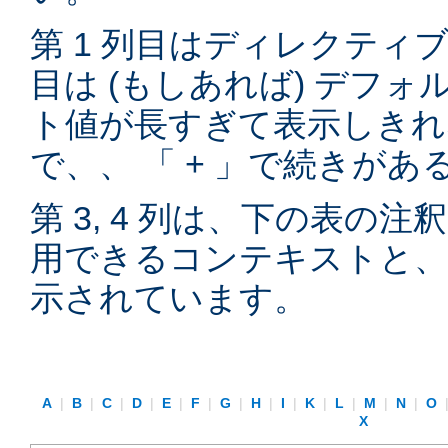
第 1 列目はディレクティブ
目は (もしあれば) デフ
ト値が長すぎて表示しきれ
で、、 「 + 」で続きが
第 3, 4 列は、下の表の
用できるコンテキストと、
示されています。
A
|
B
|
C
|
D
|
E
|
F
|
G
|
H
|
I
|
K
|
L
|
M
|
N
|
O
X