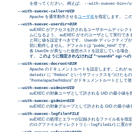
を使ってください。
例えば
、
--with-suexec-bin=/u
--with-suexec-caller=
UID
Apache を通常動作させる
ユーザ名
を指定します。 この
--with-suexec-userdir=
DIR
suEXEC がアクセスを許されるユーザホームディレ
ムになるよう、 suEXEC がそのユーザとして実行できるよ
と同じ値を設定すべきです。 Userdir ディレクティ
切に動作しません。デフォルトは "public_html" です。
各 UserDir が異なった仮想ホストを設定している
す。
このように指定されなければ "~userdir" cgi
--with-suexec-docroot=
DIR
Apache のドキュメントルートを設定します。これが s
に "/htdocs" というサフィックスをつけたもの
datedir
"/home/apache/htdocs" がドキュメントルートとし
--with-suexec-uidmin=
UID
suEXEC の対象ユーザとして許される UID の最小値を
--with-suexec-gidmin=
GID
suEXEC の対象グループとして許される GID の最
--with-suexec-logfile=
FILE
suEXEC の処理とエラーが記録されるファイル名を指定し
のログファイルディレクトリ (
) に置か
--logfiledir