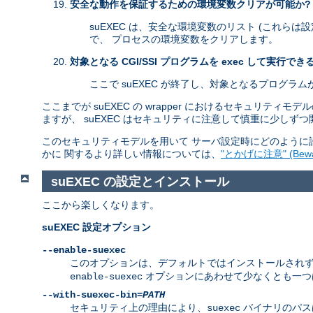
安全な動作を保証するための環境変数クリアが可能か?
suEXEC は、安全な環境変数のリスト (これらは
で、 プロセスの環境変数をクリアします。
対象となる CGI/SSI プログラムを exec して実行でき
ここで suEXEC が終了し、対象となるプログラ
ここまでが suEXEC の wrapper におけるセキュリテ
ますが、 suEXEC はセキュリティに注意して慎重に少しず
このセキュリティモデルを用いて サーバ設定時にどのように許
かに 関するより詳しい情報については、
"とかげに注意" (Beware
suEXEC の設定とインストール
ここから楽しくなります。
suEXEC 設定オプション
--enable-suexec
このオプションは、デフォルトではインストールされず、 有効
オプションにあわせて少なくとも一
enable-suexec
--with-suexec-bin=
PATH
セキュリティ上の理由により、
バイナリのパス
suexec