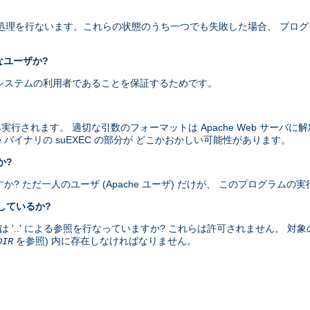
以下の処理を行ないます。これらの状態のうち一つでも失敗した場合、 プロ
なユーザか?
当にシステムの利用者であることを保証するためです。
み実行されます。 適切な引数のフォーマットは Apache Web サーバ
e バイナリの suEXEC の部分が どこかおかしい可能性があります。
か?
すか? ただ一人のユーザ (Apache ユーザ) だけが、 このプログラム
をしているか?
、または '..' による参照を行なっていますか? これらは許可されません。 対
を参照) 内に存在しなければなりません。
DIR