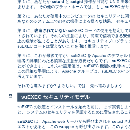
第 1 に、あなたが
setuid
と
setgid
操作が可能な UNIX 
まります。 その他のプラットホームでは、もし suEXEC 
第 2 に、あなたが使用中のコンピュータの セキュリティに
あなたのシステム上でのその操作による様々な効果、 セキュ
第 3 に、
改造されていない
suEXEC コードの使用を想定し
トされています。それらの注意により、簡潔で信頼できる安全
上の危険が生じることがあります。 セキュリティプログラミン
suEXEC コードは変えないことを
強く
推奨します。
第 4 に、これが最後ですが、suEXEC を Apache のデフ
理者の詳細にわたる慎重な注意が必要だからです。 suEXEC
とができます。 これらの設定値は、suEXEC 機能の使用
この詳細な手順により、Apache グループは、suEXEC
考えています。
それでも進みますか? よろしい。では、先へ進みましょう!
suEXEC セキュリティモデル
suEXEC の設定とインストールを始める前に、 まず実装し
と、 システムのセキュリティを保証するために警告されるこ
suEXEC
は、Apache web サーバから呼び出される setuid
エストがあると、この wrapper が呼び出されます。このよ