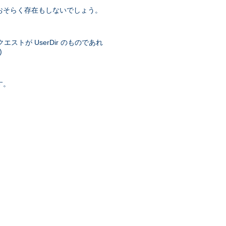
おそらく存在もしないでしょう。
トが UserDir のものであれ
)
す。