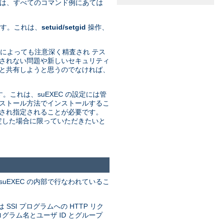
れは、すべてのコマンド例にあては
ます。これは、
setuid/setgid
操作、
発者によっても注意深く精査され テス
期されない問題や新しいセキュリティ
プと共有しようと思うのでなければ、
す。これは、suEXEC の設定には管
インストール方法でインストールするこ
定され指定されることが必要です。
決定した場合に限っていただきたいと
uEXEC の内部で行なわれているこ
 SSI プログラムへの HTTP リク
グラム名とユーザ ID とグループ