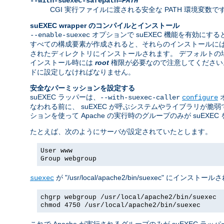
--with-suexec-safepath=
PATH
CGI 実行ファイルに渡される安全な PATH 環境変数です。 デフォルト
suEXEC wrapper のコンパイルとインストール
オプションで suEXEC 機能を有効にすると
--enable-suexec
すべての構成要素が作成されると、それらのインストールに
されたディレクトリにインストールされます。 デフォルトの場所は "/usr/
インストール時には
root
権限が必要なので注意してください。w
ドに設定しなければなりません。
安全なパーミッションを設定する
suEXEC ラッパーは、
--with-suexec-caller
configure
なわれる前に、 suEXEC が呼ぶシステムやライブラリが
ションを使って Apache の実行時のグループのみが suEX
たとえば、次のようにサーバが設定されていたとします。
User www
Group webgroup
が "/usr/local/apache2/bin/suexec"
suexec
chgrp webgroup /usr/local/apache2/bin/suexec
chmod 4750 /usr/local/apache2/bin/suexec