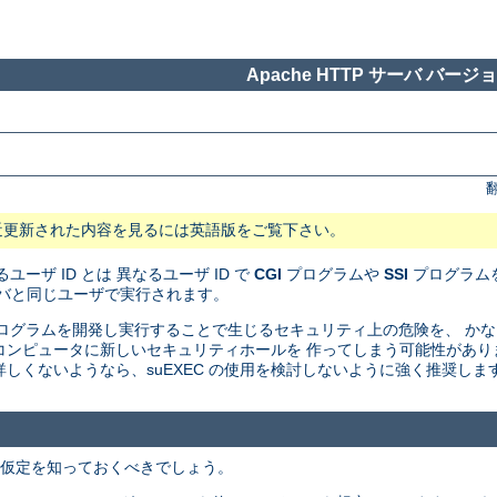
Apache HTTP サーバ バージョン
近更新された内容を見るには英語版をご覧下さい。
ユーザ ID とは 異なるユーザ ID で
CGI
プログラムや
SSI
プログラムを
サーバと同じユーザで実行されます。
I プログラムを開発し実行することで生じるセキュリティ上の危険を、 
たのコンピュータに新しいセキュリティホールを 作ってしまう可能性があ
しくないようなら、suEXEC の使用を検討しないように強く推奨しま
での仮定を知っておくべきでしょう。