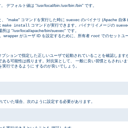
値は "/usr/local/bin:/usr/bin:/bin" です。
、 "make" コマンドを実行した時に
のバイナリ (Apache 
suexec
は
コマンドが実行できます。バイナリイメージの
make install
suexe
local/apache/bin/suexec" です。
rapper がユーザ ID を設定するために、所有者
でのセットユー
root
オプションで指定した正しいユーザで起動されていることを確認しますが
脆弱である可能性は残ります。対抗策として、 一般に良い習慣ともされい
EC を実行できるように するのが良いでしょう。
 にインストールされていた場合、次のように設定する必要があります。