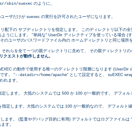
のように。
sr/sbin/suexec
ユーザだけが suexec の実行を許可されたユーザになります。
クトリ配下の サブディレクトリを指定します。 このディレクトリ以下の全
うにします。 "単純な" UserDir ディレクティブを使っている場合 (す
ブがそのユーザのパスワードファイル内の ホームディレクトリと同じ場所を指
場合、 それらを全て一つの親ディレクトリに含めて、 その親ディレクト
 へのリクエストが動作しません。
uEXEC の動作で使用する唯一のディレクトリ階層になります (UserDi
です。 "
" として設定すると、 suEXEC wra
--datadir=/home/apache
て使われます。
指定します。 大抵のシステムでは 500 か 100 が一般的です。 デフォルト
小値を指定します。大抵のシステムでは 100 が一般的なので、 デフォルト値
ます。 (監査やデバッグ目的に有用) デフォルトではログファイルは "sue
れます。