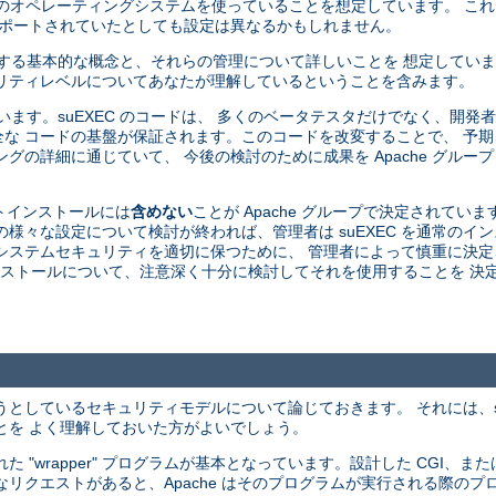
由来のオペレーティングシステムを使っていることを想定しています。 こ
がサポートされていたとしても設定は異なるかもしれません。
関する基本的な概念と、それらの管理について詳しいことを 想定してい
リティレベルについてあなたが理解しているということを含みます。
ています。suEXEC のコードは、 多くのベータテスタだけでなく、開
な コードの基盤が保証されます。このコードを改変することで、 予
グの詳細に通じていて、 今後の検討のために成果を Apache グルー
ォルトインストールには
含めない
ことが Apache グループで決定されていま
 の様々な設定について検討が終われば、管理者は suEXEC を通常の
中にシステムセキュリティを適切に保つために、 管理者によって慎重に決
 のインストールについて、注意深く十分に検討してそれを使用することを 
ようとしているセキュリティモデルについて論じておきます。 それには、s
とを よく理解しておいた方がよいでしょう。
 された "wrapper" プログラムが基本となっています。設計した CGI、または
うなリクエストがあると、Apache はそのプログラムが実行される際のプロ