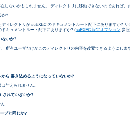
在しないかもしれません。 ディレクトリに移動できないのであれば、
るか?
レクトリが suEXEC のドキュメントルート配下にありますか? リクエス
ザのドキュメントルート配下にありますか? (
suEXEC 設定オプション
参照
いない
か?
。 所有ユーザだけがこのディレクトリの内容を改変できるようにしま
ントから 書き込めるようになって
いない
か?
権限は与えられません。
id されて
いない
か?
せん
ループと同じか?