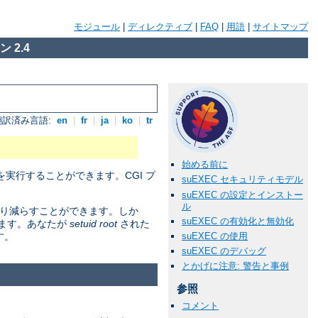
モジュール
|
ディレクティブ
|
FAQ
|
用語
|
サイトマップ
 2.4
翻訳済み言語:
en
|
fr
|
ja
|
ko
|
tr
始める前に
実行することができます。CGI プ
suEXEC セキュリティモデル
suEXEC の設定とインストー
ル
かなり減らすことができます。しか
suEXEC の有効化と無効化
ります。あなたが
setuid root
された
suEXEC の使用
す。
suEXEC のデバッグ
とかげに注意: 警告と事例
参照
コメント