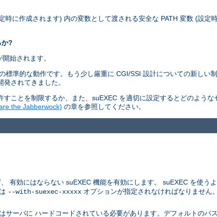
設定時に作成されます) 内の変数として渡される安全な PATH 変数 (設
るか?
ムが開始されます。
ィモデルの標準的な動作です。もう少し厳重に CGI/SSI 設計についての新
つ開発されてきました。
すことを制限するか、また、suEXEC を適切に設定するとどのよう
 the Jabberwock)
の章を参照してください。
にはならない suEXEC 機能を有効にします。 suEXEC を使うよう
つは
オプションが指定されなければなりません
--with-suexec-xxxxx
はサーバに ハードコードされている必要があります。デフォルトのパス