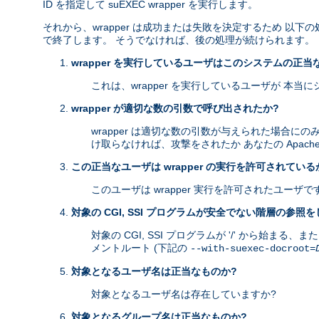
ID を指定して suEXEC wrapper を実行します。
それから、wrapper は成功または失敗を決定するため 
で終了します。 そうでなければ、後の処理が続けられます。
wrapper を実行しているユーザはこのシステムの正当
これは、wrapper を実行しているユーザが 本
wrapper が適切な数の引数で呼び出されたか?
wrapper は適切な数の引数が与えられた場合にの
け取らなければ、攻撃をされたか あなたの Apach
この正当なユーザは wrapper の実行を許可されている
このユーザは wrapper 実行を許可されたユーザで
対象の CGI, SSI プログラムが安全でない階層の参照
対象の CGI, SSI プログラムが '/' から始まる
メントルート (下記の
--with-suexec-docroot=
対象となるユーザ名は正当なものか?
対象となるユーザ名は存在していますか?
対象となるグループ名は正当なものか?