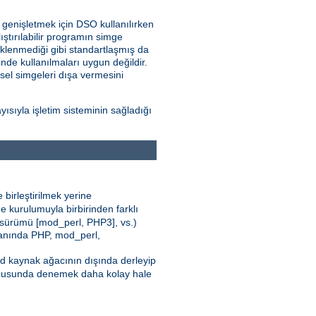
i genişletmek için DSO kullanılırken
ştırılabilir programın simge
klenmediği gibi standartlaşmış da
nde kullanılmaları uygun değildir.
nsel simgeleri dışa vermesini
sıyla işletim sisteminin sağladığı
 birleştirilmek yerine
e kurulumuyla birbirinden farklı
 sürümü [mod_perl, PHP3], vs.)
 yanında PHP, mod_perl,
pd kaynak ağacının dışında derleyip
cusunda denemek daha kolay hale