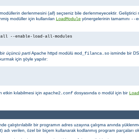
m modüllerin derlenmesini (
all
) seçseniz bile derlenmeyecektir. Geliştirici
enmiş modüller için kullanılan
yönergelerinin tamamını
LoadModule
--e
yall --enable-load-all-modules
bir
üçüncü parti
Apache httpd modülü
isminde bir DS
mod_filanca.so
urmak için şöyle yapılır:
etkin kılabilmesi için
dosyasında o modül için bir
apache2.conf
Load
e çalıştırılabilir bir programın adres uzayına çalışma anında yüklenme
dı verilen, özel bir biçem kullanarak kodlanmış program parçaları oluş