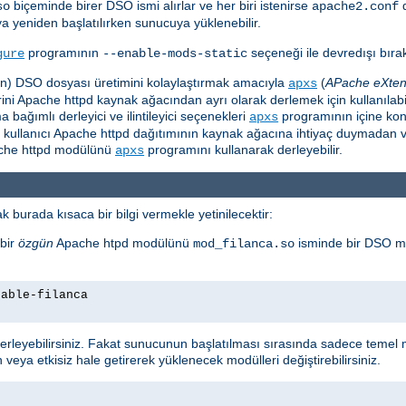
biçeminde birer DSO ismi alırlar ve her biri istenirse
so
apache2.conf
ya yeniden başlatılırken sunucuya yüklenebilir.
programının
seçeneği ile devredışı bırakı
gure
--enable-mods-static
için) DSO dosyası üretimini kolaylaştırmak amacıyla
(
APache eXten
apxs
i Apache httpd kaynak ağacından ayrı olarak derlemek için kullanılabili
ağımlı derleyici ve ilintileyici seçenekleri
programının içine ko
apxs
e kullanıcı Apache httpd dağıtımının kaynak ağacına ihtiyaç duymadan v
pache httpd modülünü
programını kullanarak derleyebilir.
apxs
 burada kısaca bir bilgi vermekle yetinilecektir:
bir
özgün
Apache htpd modülünü
isminde bir DSO m
mod_filanca.so
nable-filanca
leyebilirsiniz. Fakat sunucunun başlatılması sırasında sadece temel m
 veya etkisiz hale getirerek yüklenecek modülleri değiştirebilirsiniz.