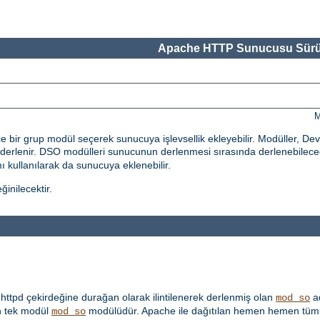
Apache HTTP Sunucusu Sürü
M
bir grup modül seçerek sunucuya işlevsellik ekleyebilir. Modüller, De
erlenir. DSO modülleri sunucunun derlenmesi sırasında derlenebileceği
 kullanılarak da sunucuya eklenebilir.
inilecektir.
ttpd çekirdeğine durağan olarak ilintilenerek derlenmiş olan
ad
mod_so
 tek modül
modülüdür. Apache ile dağıtılan hemen hemen tüm 
mod_so