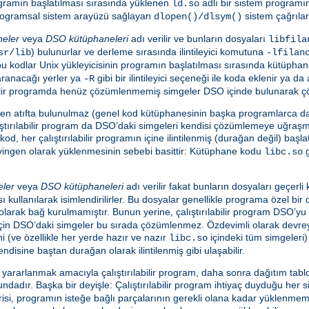
programın başlatılması sırasında yüklenen
adlı bir sistem programı
ld.so
e programsal sistem arayüzü sağlayan
sistem çağrılar
dlopen()/dlsym()
neler
veya
DSO kütüphaneleri
adı verilir ve bunların dosyaları
libfila
) bulunurlar ve derleme sırasında ilintileyici komutuna
sr/lib
-lfilan
en bu kodlar Unix yükleyicisinin programın başlatılması sırasında kütüpha
aranacağı yerler ya
gibi bir ilintileyici seçeneği ile koda eklenir ya d
-R
ılabilir programda henüz çözümlenmemiş simgeler DSO içinde bulunarak ç
nden atıfta bulunulmaz (genel kod kütüphanesinin başka programlarca da
tırılabilir program da DSO’daki simgeleri kendisi çözümlemeye uğraş
kod, her çalıştırılabilir programın içine ilintilenmiş (durağan değil) baş
evingen olarak yüklenmesinin sebebi basittir: Kütüphane kodu
g
libc.so
eler
veya
DSO kütüphaneleri
adı verilir fakat bunların dosyaları geçerl
ı kullanılarak isimlendirilirler. Bu dosyalar genellikle programa özel bir
i olarak bağ kurulmamıştır. Bunun yerine, çalıştırılabilir program DSO’
 için DSO’daki simgeler bu sırada çözümlenmez. Özdevimli olarak devreye
ini (ve özellikle her yerde hazır ve nazır
içindeki tüm simgeleri)
libc.so
endisine baştan durağan olarak ilintilenmiş gibi ulaşabilir.
rarlanmak amacıyla çalıştırılabilir program, daha sonra dağıtım tablo
adır. Başka bir deyişle: Çalıştırılabilir program ihtiyaç duyduğu her s
i, programın isteğe bağlı parçalarının gerekli olana kadar yüklenmeme