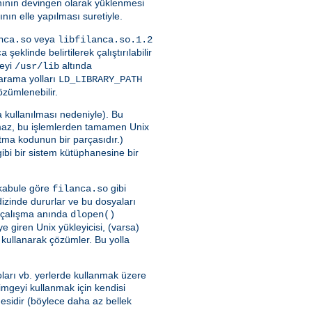
nının devingen olarak yüklenmesi
ının elle yapılması suretiyle.
veya
nca.so
libfilanca.so.1.2
şeklinde belirtilerek çalıştırılabilir
ca
neyi
altında
/usr/lib
a arama yolları
LD_LIBRARY_PATH
özümlenebilir.
 kullanılması nedeniyle). Bu
maz, bu işlemlerden tamamen Unix
latma kodunun bir parçasıdır.)
ibi bir sistem kütüphanesine bir
i kabule göre
gibi
filanca.so
 dizinde dururlar ve bu dosyaları
yu çalışma anında
dlopen()
 giren Unix yükleyicisi, (varsa)
 kullanarak çözümler. Bu yolla
ları vb. yerlerde kullanmak üzere
imgeyi kullanmak için kendisi
sidir (böylece daha az bellek