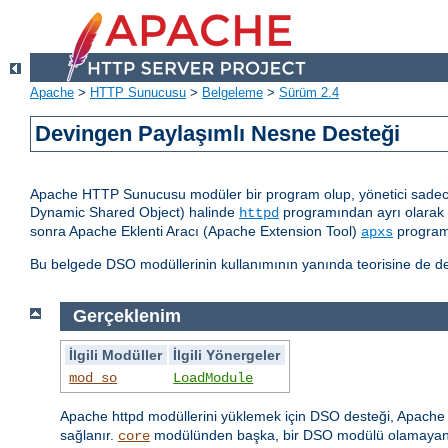
Apache
>
HTTP Sunucusu
>
Belgeleme
>
Sürüm 2.4
Devingen Paylaşımlı Nesne Desteği
Apache HTTP Sunucusu modüler bir program olup, yönetici sadece 
Dynamic Shared Object) halinde
programından ayrı olarak d
httpd
sonra Apache Eklenti Aracı (Apache Extension Tool)
programı
apxs
Bu belgede DSO modüllerinin kullanımının yanında teorisine de değ
Gerçeklenim
İlgili Modüller
İlgili Yönergeler
mod_so
LoadModule
Apache httpd modüllerini yüklemek için DSO desteği, Apache h
sağlanır.
modülünden başka, bir DSO modülü olamayan
core