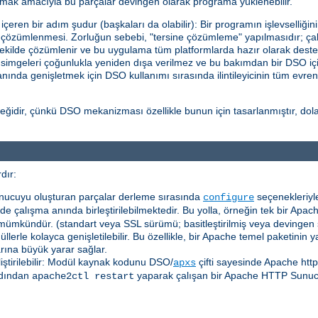
ttırmak amacıyla bu parçalar devingen olarak programa yüklenebilir.
eren bir adım şudur (başkaları da olabilir): Bir programın işlevselliğin
in çözümlenmesi. Zorluğun sebebi, "tersine çözümleme" yapılmasıdır; çalı
ekilde çözümlenir ve bu uygulama tüm platformlarda hazır olarak deste
l simgeleri çoğunlukla yeniden dışa verilmez ve bu bakımdan bir DSO içi
a anında genişletmek için DSO kullanımı sırasında ilintileyicinin tüm evre
idir, çünkü DSO mekanizması özellikle bunun için tasarlanmıştır, dolayı
dır:
nucuyu oluşturan parçalar derleme sırasında
seçenekleriyle
configure
e çalışma anında birleştirilebilmektedir. Bu yolla, örneğin tek bir Apach
mümkündür. (standart veya SSL sürümü; basitleştirilmiş veya devingen
erle kolayca genişletilebilir. Bu özellikle, bir Apache temel paketinin
arına büyük yarar sağlar.
liştirilebilir: Modül kaynak kodunu DSO/
çifti sayesinde Apache htt
apxs
dından
yaparak çalışan bir Apache HTTP Sunu
apache2ctl restart