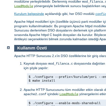
modülüne yerleştirilebilir. Derlenmiş modüller
mod_filanca.
yönergesiyle belirtilerek sunucu başlatılırken ve
LoadModule
Kurulum belgesinde
açıklandığı gibi, her DSO modülü
confi
Apache httpd modülleri için (özellikle üçüncü parti modüller 
programı kullanılmaktadır. Bu program Apache httpd modüllerin
Sunucusu derlenirken DSO dosyalarını derlemek için platforma b
sırasında Apache httpd C başlık dosyaları da kurulur. Böylec
ilintileyici seçeneklerini bilmek zorunda kalmadan istediği A
Kullanım Özeti
Apache HTTP Sunucusu 2.x’in DSO özelliklerine bir giriş olarak
Kaynak dosyası
dosyasında dağıtılan 
mod_filanca.c
için şöyle yapılır:
$ ./configure --prefix=/kurulum/yeri --e
$ make install
Apache HTTP Sunucusunu tüm modüller etkin olarak der
içindeki
yönergelerini etkin
apache2.conf
LoadModule
$ ./configure --enable-mods-shared=all