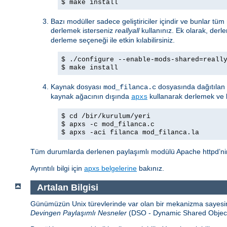
$ make install
Bazı modüller sadece geliştiriciler içindir ve bunlar tü
derlemek isterseniz
reallyall
kullanınız. Ek olarak, derl
derleme seçeneği ile etkin kılabilirsiniz.
$ ./configure --enable-mods-shared=reall
$ make install
Kaynak dosyası
dosyasında dağıtılan 
mod_filanca.c
kaynak ağacının dışında
kullanarak derlemek ve k
apxs
$ cd /bir/kurulum/yeri
$ apxs -c mod_filanca.c
$ apxs -aci filanca mod_filanca.la
Tüm durumlarda derlenen paylaşımlı modülü Apache httpd’nin 
Ayrıntılı bilgi için
apxs belgelerine
bakınız.
Artalan Bilgisi
Günümüzün Unix türevlerinde var olan bir mekanizma sayesind
Devingen Paylaşımlı Nesneler
(DSO - Dynamic Shared Object) a