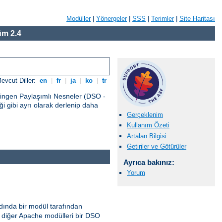
Modüller
|
Yönergeler
|
SSS
|
Terimler
|
Site Haritası
m 2.4
evcut Diller:
en
|
fr
|
ja
|
ko
|
tr
vingen Paylaşımlı Nesneler (DSO -
 gibi ayrı olarak derlenip daha
Gerçeklenim
Kullanım Özeti
Artalan Bilgisi
Getiriler ve Götürüler
Ayrıca bakınız:
Yorum
ında bir modül tarafından
diğer Apache modülleri bir DSO