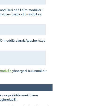
 modülleri dehil tüm modülleri
nable-load-all-modules
O modülü olarak Apache httpd
yönergesi bulunmalıdır.
Module
k veya ilintilenmek üzere
turulabilir.