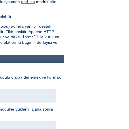
dosyasında
modülünün
mod_so
labilir.
Sion
) adında yeni bir destek
r. Fikir basittir: Apache HTTP
nur ve
ile kurulum
make install
e platforma bağımlı derleyici ve
odülü olarak derlemek ve kurmak
odüller yüklenir. Daha sonra