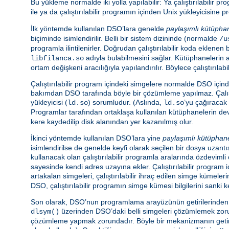
Bu yükleme normalde iki yolla yapılabilir: Ya çalıştırılabilir 
ile ya da çalıştırılabilir programın içinden Unix yükleyicisin
İlk yöntemde kullanılan DSO’lara genelde
paylaşımlı kütüpha
biçiminde isimlendirilir. Belli bir sistem dizininde (normalde
/u
programla ilintilenirler. Doğrudan çalıştırılabilir koda eklen
adıyla bulabilmesini sağlar. Kütüphanelerin 
libfilanca.so
ortam değişkeni aracılığıyla yapılandırılır. Böylece çalıştır
Çalıştırılabilir program içindeki simgelere normalde DSO içi
bakımdan DSO tarafında böyle bir çözümleme yapılmaz. Çalış
yükleyicisi (
) sorumludur. (Aslında,
’yu çağıracak 
ld.so
ld.so
Programlar tarafından ortaklaşa kullanılan kütüphanelerin d
kere kaydedilip disk alanından yer kazanılmış olur.
İkinci yöntemde kullanılan DSO’lara yine
paylaşımlı kütüphan
isimlendirilse de genelde keyfi olarak seçilen bir dosya uzantıs
kullanacak olan çalıştırılabilir programla aralarında özdeviml
sayesinde kendi adres uzayına ekler. Çalıştırılabilir program
artakalan simgeleri, çalıştırılabilir ihraç edilen simge kümeler
DSO, çalıştırılabilir programın simge kümesi bilgilerini sanki k
Son olarak, DSO’nun programlama arayüzünün getirilerinden ya
üzerinden DSO’daki belli simgeleri çözümlemek zorund
dlsym()
çözümleme yapmak zorundadır. Böyle bir mekanizmanın getiris