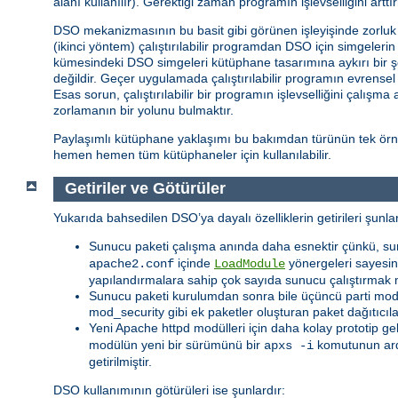
alanı kullanılır). Gerektiği zaman programın işlevselliğini ar
DSO mekanizmasının bu basit gibi görünen işleyişinde zorluk iç
(ikinci yöntem) çalıştırılabilir programdan DSO için simgeler
kümesindeki DSO simgeleri kütüphane tasarımına aykırı bir ş
değildir. Geçer uygulamada çalıştırılabilir programın evrense
Esas sorun, çalıştırılabilir bir programın işlevselliğini çalışm
zorlamanın bir yolunu bulmaktır.
Paylaşımlı kütüphane yaklaşımı bu bakımdan türünün tek örneğ
hemen hemen tüm kütüphaneler için kullanılabilir.
Getiriler ve Götürüler
Yukarıda bahsedilen DSO’ya dayalı özelliklerin getirileri şunlar
Sunucu paketi çalışma anında daha esnektir çünkü, su
içinde
yönergeleri sayesind
apache2.conf
LoadModule
yapılandırmalara sahip çok sayıda sunucu çalıştırmak 
Sunucu paketi kurulumdan sonra bile üçüncü parti modüll
mod_security gibi ek paketler oluşturan paket dağıtıcıl
Yeni Apache httpd modülleri için daha kolay prototip ge
modülün yeni bir sürümünü bir
komutunun ar
apxs -i
getirilmiştir.
DSO kullanımının götürüleri ise şunlardır: