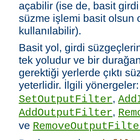
açabilir (ise de, basit gird
süzme işlemi basit olsun 
kullanılabilir).
Basit yol, girdi süzgeçler
tek yoludur ve bir durağan
gerektiği yerlerde çıktı sü
yeterlidir. İlgili yönergeler
,
SetOutputFilter
Add
,
AddOutputFilter
Rem
ve
RemoveOutputFilte