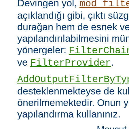
Devingen yol,
mod_filt
açıklandığı gibi, çıktı sü
durağan hem de esnek ve
yapılandırılabilmesini mümk
yönergeler:
FilterChai
ve
.
FilterProvider
AddOutputFilterByTy
desteklenmekteyse de kull
önerilmemektedir. Onun y
yapılandırma kullanınız.