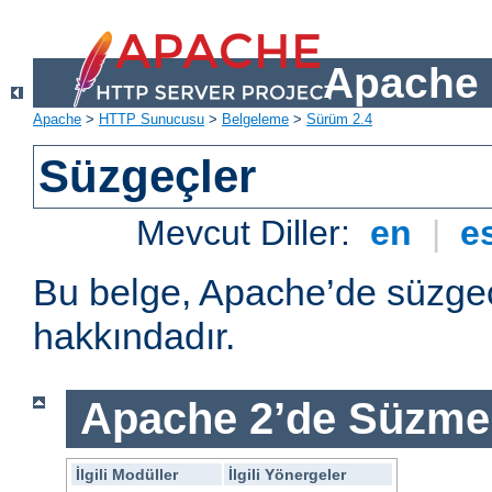
Apache 
Apache
>
HTTP Sunucusu
>
Belgeleme
>
Sürüm 2.4
Süzgeçler
Mevcut Diller:
en
|
e
Bu belge, Apache’de süzgeç
hakkındadır.
Apache 2’de Süzme 
İlgili Modüller
İlgili Yönergeler