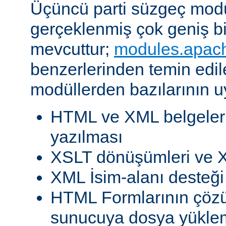
Üçüncü parti süzgeç modül
gerçeklenmiş çok geniş b
mevcuttur;
modules.apac
benzerlerinden temin edil
modüllerden bazılarının u
HTML ve XML belgeleri
yazılması
XSLT dönüşümleri ve X
XML İsim-alanı desteği
HTML Formlarının çöz
sunucuya dosya yükle