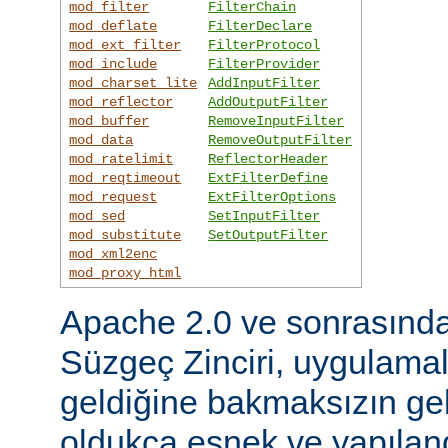
mod_filter
FilterChain
mod_deflate
FilterDeclare
mod_ext_filter
FilterProtocol
mod_include
FilterProvider
mod_charset_lite
AddInputFilter
mod_reflector
AddOutputFilter
mod_buffer
RemoveInputFilter
mod_data
RemoveOutputFilter
mod_ratelimit
ReflectorHeader
mod_reqtimeout
ExtFilterDefine
mod_request
ExtFilterOptions
mod_sed
SetInputFilter
mod_substitute
SetOutputFilter
mod_xml2enc
mod_proxy_html
Apache 2.0 ve sonrasınd
Süzgeç Zinciri, uygulama
geldiğine bakmaksızın gel
oldukça esnek ve yapılandı