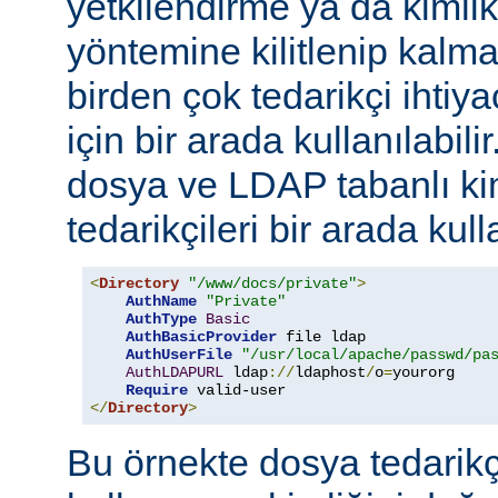
yetkilendirme ya da kimli
yöntemine kilitlenip kalm
birden çok tedarikçi ihti
için bir arada kullanılabil
dosya ve LDAP tabanlı ki
tedarikçileri bir arada kull
<
Directory
"/www/docs/private"
>
AuthName
"Private"
AuthType
Basic
AuthBasicProvider
 file ldap

AuthUserFile
"/usr/local/apache/passwd/pa
AuthLDAPURL
 ldap
://
ldaphost
/
o
=
yourorg

Require
</
Directory
>
Bu örnekte dosya tedarikçi