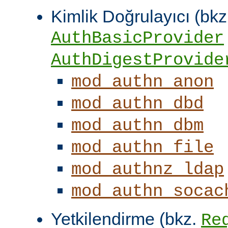
Kimlik Doğrulayıcı (bkz
AuthBasicProvider
AuthDigestProvide
mod_authn_anon
mod_authn_dbd
mod_authn_dbm
mod_authn_file
mod_authnz_ldap
mod_authn_socac
Yetkilendirme (bkz.
Re