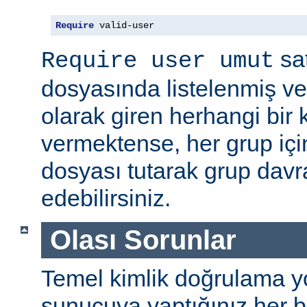
Require
 valid-user
sat
Require user umut
dosyasında listelenmiş ve
olarak giren herhangi bir k
vermektense, her grup için
dosyası tutarak grup davra
edebilirsiniz.
Olası Sorunlar
Temel kimlik doğrulama yolu
sunucuya yaptığınız her b