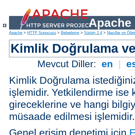
Apache 
Apache
>
HTTP Sunucusu
>
Belgeleme
>
Sürüm 2.4
>
Nasıllar ve Öğret
Kimlik Doğrulama ve
Mevcut Diller:
en
|
e
Kimlik Doğrulama istediğiniz
işlemidir. Yetkilendirme ise 
gireceklerine ve hangi bilgi
müsaade edilmesi işlemidir.
Genel erişim denetimi için
E