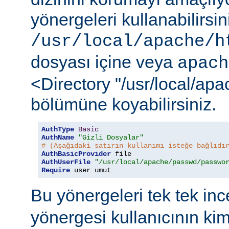
yönergeleri kullanabilirsi
/usr/local/apache/h
dosyası içine veya
apach
<Directory "/usr/local/ap
bölümüne koyabilirsiniz.
AuthType
Basic
AuthName
"Gizli Dosyalar"
# (Aşağıdaki satırın kullanımı isteğe bağlıdı
AuthBasicProvider
AuthUserFile
"/usr/local/apache/passwd/passwo
Require
 user umut
Bu yönergeleri tek tek in
yönergesi kullanıcının ki