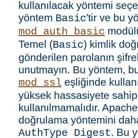
kullanılacak yöntemi seçe
yöntem
'tir ve bu 
Basic
modülü
mod_auth_basic
Temel (
) kimlik do
Basic
gönderilen parolanın şifr
unutmayın. Bu yöntem, bu
eşliğinde kullan
mod_ssl
yüksek hassasiyete sahip b
kullanılmamalıdır. Apache
doğrulama yöntemini daha
. Bu 
AuthType Digest