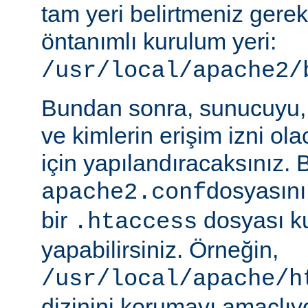
tam yeri belirtmeniz gere
öntanımlı kurulum yeri:
/usr/local/apache2/
Bundan sonra, sunucuyu, 
ve kimlerin erişim izni ol
için yapılandıracaksınız. 
dosyasını
apache2.conf
bir
dosyası k
.htaccess
yapabilirsiniz. Örneğin,
/usr/local/apache/h
dizinini korumayı amaçlıy