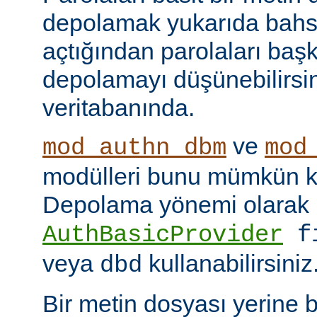
depolamak yukarıda bahse
açtığından parolaları başk
depolamayı düşünebilirsin
veritabanında.
ve
mod_authn_dbm
mod
modülleri bunu mümkün kı
Depolama yönemi olarak
AuthBasicProvider
f
veya
kullanabilirsiniz
dbd
Bir metin dosyası yerine 