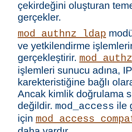
çekirdeğini oluşturan tem
gerçekler.
modül
mod_authnz_ldap
ve yetkilendirme işlemlerin
gerçekleştirir.
mod_auth
işlemleri sunucu adına, IP
karekteristiğine bağlı olara
Ancak kimlik doğrulama si
değildir.
ile
mod_access
için
mod_access_compa
daha vardır.