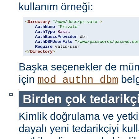
kullanım örneği:
<
Directory
"/www/docs/private"
>
AuthName
"Private"
AuthType
Basic
AuthBasicProvider
 dbm

AuthDBMUserFile
"/www/passwords/passwd.db
Require
</
Directory
>
Başka seçenekler de mümk
için
belg
mod_authn_dbm
Birden çok tedarikç
Kimlik doğrulama ve yetk
dayalı yeni tedarikçiyi kul