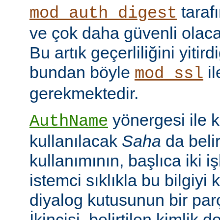
taraf
mod_auth_digest
ve çok daha güvenli olac
Bu artık geçerliliğini yitir
bundan böyle
il
mod_ssl
gerekmektedir.
yönergesi ile 
AuthName
kullanılacak
Saha
da belir
kullanımının, başlıca iki işl
istemci sıklıkla bu bilgiyi 
diyalog kutusunun bir par
İkincisi, belirtilen kimlik 