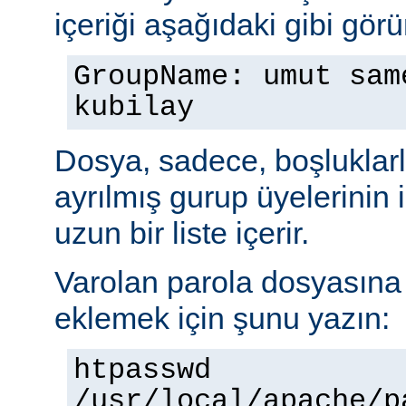
içeriği aşağıdaki gibi görü
GroupName: umut sam
kubilay
Dosya, sadece, boşluklarl
ayrılmış gurup üyelerinin
uzun bir liste içerir.
Varolan parola dosyasına b
eklemek için şunu yazın:
htpasswd
/usr/local/apache/p