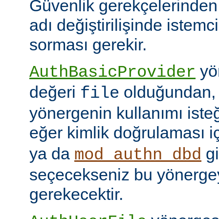
Güvenlik gerekçelerinden
adı değiştirilişinde istem
sorması gerekir.
yön
AuthBasicProvider
değeri
olduğundan,
file
yönergenin kullanımı isteğ
eğer kimlik doğrulaması i
ya da
gi
mod_authn_dbd
seçecekseniz bu yönerge
gerekecektir.