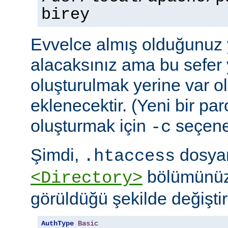
birey
Evvelce almış olduğunuz y
alacaksınız ama bu sefer 
oluşturulmak yerine var o
eklenecektir. (Yeni bir pa
oluşturmak için
seçeneğ
-c
Şimdi,
dosyan
.htaccess
bölümünüz
<Directory>
görüldüğü şekilde değiştire
AuthType
Basic