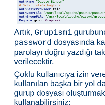
AuthName
"Davete Binaen"
# Satır isteğe bağlıdır:
AuthBasicProvider
AuthUserFile
"/usr/local/apache/passwd/passwo
AuthGroupFile
"/usr/local/apache/passwd/group
Require
 group 
Grupismi
Artık,
gurubund
Grupismi
dosyasında kay
password
parolayı doğru yazdığı tak
verilecektir.
Çoklu kullanıcıya izin ver
kullanılan başka bir yol d
gurup dosyası oluşturmak
kullanabilirsiniz: