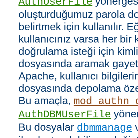
yönerges
AuthUserFile
oluşturduğumuz parola do
belirtmek için kullanılır. 
kullanıcınız varsa her bir 
doğrulama isteği için kimlik
dosyasında aramak gayet 
Apache, kullanıcı bilgilerin
dosyasında depolama özell
Bu amaçla,
mod_authn_
yönerg
AuthDBMUserFile
Bu dosyalar
dbmmanage