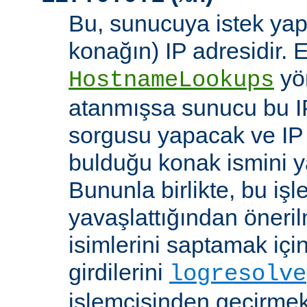
Bu, sunucuya istek yap
konağın) IP adresidir. 
yö
HostnameLookups
atanmışsa sunucu bu I
sorgusu yapacak ve IP 
bulduğu konak ismini y
Bununla birlikte, bu i
yavaşlattığından öneri
isimlerini saptamak için
girdilerini
logresolve
işlemcisinden geçirmek