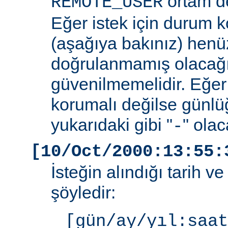
ortam de
REMOTE_USER
Eğer istek için durum 
(aşağıya bakınız) henüz
doğrulanmamış olacağ
güvenilmemelidir. Eğer
korumalı değilse günlü
yukarıdaki gibi "
" olac
-
[10/Oct/2000:13:55:
İsteğin alındığı tarih v
şöyledir:
[gün/ay/yıl:saat