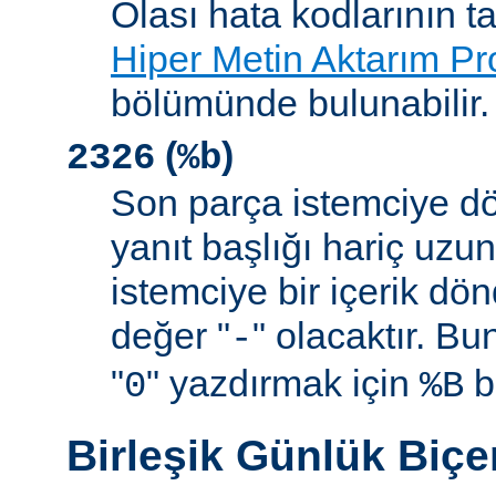
Olası hata kodlarının t
Hiper Metin Aktarım Pr
bölümünde bulunabilir.
(
)
2326
%b
Son parça istemciye d
yanıt başlığı hariç uzu
istemciye bir içerik d
değer "
" olacaktır. B
-
"
" yazdırmak için
be
0
%B
Birleşik Günlük Biç