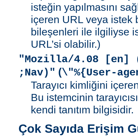
isteğin yapılmasını sağ
içeren URL veya istek b
bileşenleri ile ilgiliyse
URL’si olabilir.)
"Mozilla/4.08 [en] 
(
;Nav)"
\"%{User-age
Tarayıcı kimliğini içere
Bu istemcinin tarayıcıs
kendi tanıtım bilgisidir.
Çok Sayıda Erişim 