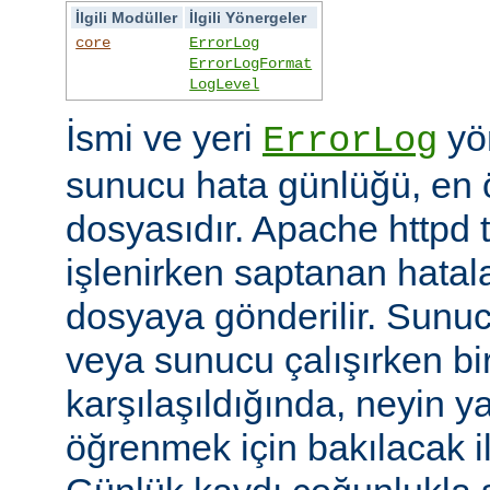
İlgili Modüller
İlgili Yönergeler
core
ErrorLog
ErrorLogFormat
LogLevel
İsmi ve yeri
yön
ErrorLog
sunucu hata günlüğü, en 
dosyasıdır. Apache httpd t
işlenirken saptanan hatalar
dosyaya gönderilir. Sunuc
veya sunucu çalışırken bi
karşılaşıldığında, neyin yan
öğrenmek için bakılacak il