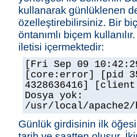
kullanarak günlüklenen de
özelleştirebilirsiniz. Bir 
öntanımlı biçem kullanılır.
iletisi içermektedir:
[Fri Sep 09 10:42:2
[core:error] [pid 3
4328636416] [client
Dosya yok:
/usr/local/apache2/
Günlük girdisinin ilk öğesi 
tarih ve saatten oluşur. İki