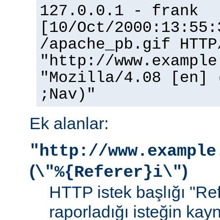
127.0.0.1 - frank
[10/Oct/2000:13:55:
/apache_pb.gif HTTP
"http://www.example
"Mozilla/4.08 [en] 
;Nav)"
Ek alanlar:
"http://www.example
(
)
\"%{Referer}i\"
HTTP istek başlığı "Ref
raporladığı isteğin kay