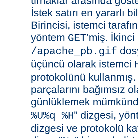
tırnaklar arasında göste
İstek satırı en yararlı bi
Birincisi, istemci taraf
yöntem
’miş. İkinci
GET
dosy
/apache_pb.gif
üçüncü olarak istemci
protokolünü kullanmış. İ
parçalarını bağımsız o
günlüklemek mümkündü
" dizgesi, yön
%U%q %H
dizgesi ve protokolü k