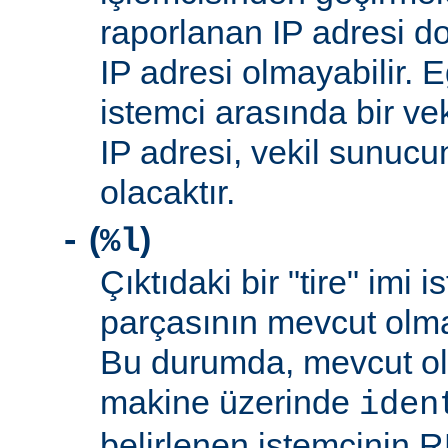
raporlanan IP adresi d
IP adresi olmayabilir. 
istemci arasında bir ve
IP adresi, vekil sunucu
olacaktır.
(
)
-
%l
Çıktıdaki bir "tire" imi i
parçasının mevcut olma
Bu durumda, mevcut ol
makine üzerinde
iden
belirlenen istemcinin R