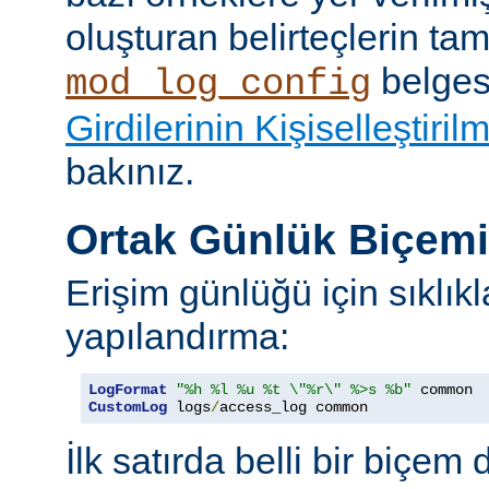
oluşturan belirteçlerin tam 
belges
mod_log_config
Girdilerinin Kişiselleştiril
bakınız.
Ortak Günlük Biçem
Erişim günlüğü için sıklıkl
yapılandırma:
LogFormat
"%h %l %u %t \"%r\" %>s %b"
CustomLog
 logs
/
access_log common
İlk satırda belli bir biçem 