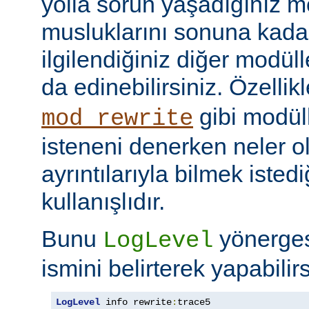
yolla sorun yaşadığınız mo
musluklarını sonuna kadar 
ilgilendiğiniz diğer modüller
da edinebilirsiniz. Özellik
gibi modül
mod_rewrite
isteneni denerken neler olu
ayrıntılarıyla bilmek iste
kullanışlıdır.
Bunu
yönerge
LogLevel
ismini belirterek yapabilirs
LogLevel
 info rewrite
:
trace5