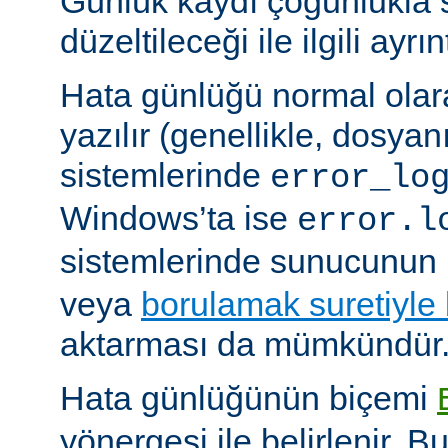
Günlük kaydı çoğunlukla 
düzeltileceği ile ilgili ayrınt
Hata günlüğü normal olar
yazılır (genellikle, dosyan
sistemlerinde
error_lo
Windows’ta ise
error.l
sistemlerinde sunucunun 
veya
borulamak suretiyle
aktarması da mümkündür
Hata günlüğünün biçemi
yönergesi ile belirlenir. B