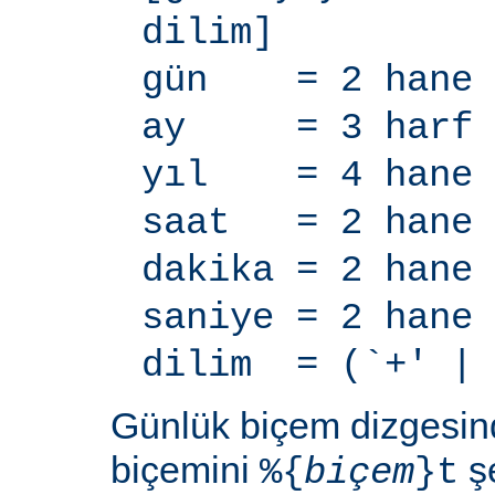
dilim]
gün = 2 hane
ay = 3 harf
yıl = 4 hane
saat = 2 hane
dakika = 2 hane
saniye = 2 hane
dilim = (`+' | 
Günlük biçem dizgesi
biçemini
şe
%{
biçem
}t