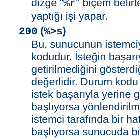
dizge "
" biçem belirt
%r
yaptığı işi yapar.
(
)
200
%>s
Bu, sunucunun istemci
kodudur. İsteğin başarıy
getirilmediğini gösterdiğ
değerlidir. Durum kodu 
istek başarıyla yerine get
başlıyorsa yönlendirilmi
istemci tarafında bir ha
başlıyorsa sunucuda bi