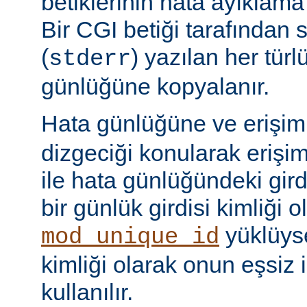
betiklerinin hata ayıklama ç
Bir CGI betiği tarafından 
(
) yazılan her tür
stderr
günlüğüne kopyalanır.
Hata günlüğüne ve erişi
dizgeciği konularak erişi
ile hata günlüğündeki girdi
bir günlük girdisi kimliği ol
yüklüyse
mod_unique_id
kimliği olarak onun eşsiz i
kullanılır.