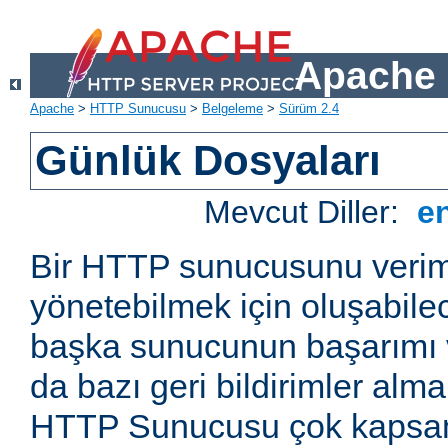
Apache 
Apache
>
HTTP Sunucusu
>
Belgeleme
>
Sürüm 2.4
Günlük Dosyaları
Mevcut Diller:
e
Bir HTTP sunucusunu veriml
yönetebilmek için oluşabile
başka sunucunun başarımı v
da bazı geri bildirimler alm
HTTP Sunucusu çok kapsaml