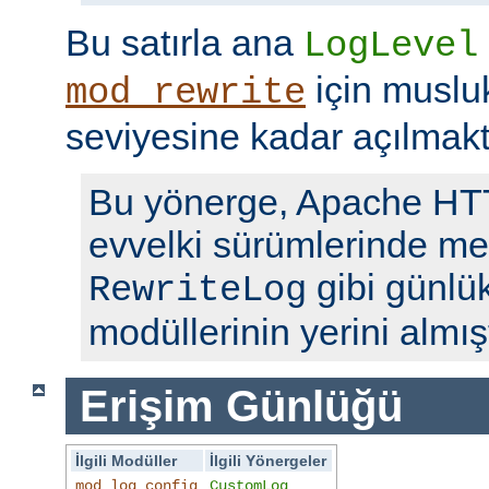
Bu satırla ana
LogLevel
için musl
mod_rewrite
seviyesine kadar açılmakt
Bu yönerge, Apache H
evvelki sürümlerinde me
gibi günlü
RewriteLog
modüllerinin yerini almışt
Erişim Günlüğü
İlgili Modüller
İlgili Yönergeler
mod_log_config
CustomLog