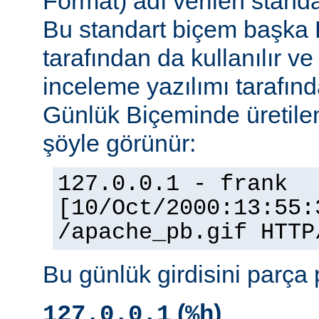
Format) adı verilen stand
Bu standart biçem başka
tarafından da kullanılır v
inceleme yazılımı tarafınd
Günlük Biçeminde üretilen
şöyle görünür:
127.0.0.1 - frank
[10/Oct/2000:13:55:
/apache_pb.gif HTTP
Bu günlük girdisini parça 
(
)
127.0.0.1
%h