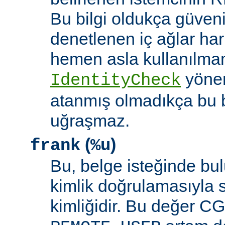
Bu bilgi oldukça güveni
denetlenen iç ağlar ha
hemen asla kullanılmam
yöne
IdentityCheck
atanmış olmadıkça bu 
uğraşmaz.
(
)
frank
%u
Bu, belge isteğinde bu
kimlik doğrulamasıyla 
kimliğidir. Bu değer CGI