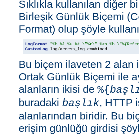
Sıklıkla kullanılan diğer b
Birleşik Günlük Biçemi (
Format) olup şöyle kullanıl
LogFormat
"%h %l %u %t \"%r\" %>s %b \"%{Refe
CustomLog
 log
/
access_log combined
Bu biçem ilaveten 2 alan 
Ortak Günlük Biçemi ile ay
alanların ikisi de
%{
başl
buradaki
, HTTP i
başlık
alanlarından biridir. Bu bi
erişim günlüğü girdisi şöy