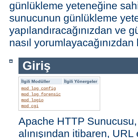
günlükleme yeteneğine sahi
sunucunun günlükleme yete
yapılandıracağınızdan ve gü
nasıl yorumlayacağınızdan b
Giriş
İlgili Modüller
İlgili Yönergeler
mod_log_config
mod_log_forensic
mod_logio
mod_cgi
Apache HTTP Sunucusu, i
alınışından itibaren, URL 