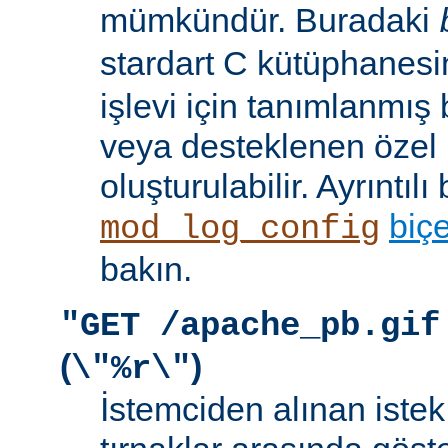
mümkündür. Buradaki
stardart C kütüphanes
işlevi için tanımlanmış 
veya desteklenen özel b
oluşturulabilir. Ayrıntılı 
biç
mod_log_config
bakın.
"GET /apache_pb.gif
(
)
\"%r\"
İstemciden alınan istek s