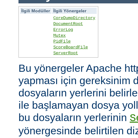
İlgili Modüller
İlgili Yönergeler
CoreDumpDirectory
DocumentRoot
ErrorLog
Mutex
PidFile
ScoreBoardFile
ServerRoot
Bu yönergeler Apache htt
yapması için gereksinim d
dosyaların yerlerini belirler
ile başlamayan dosya yoll
bu dosyaların yerlerinin
S
yönergesinde belirtilen diz