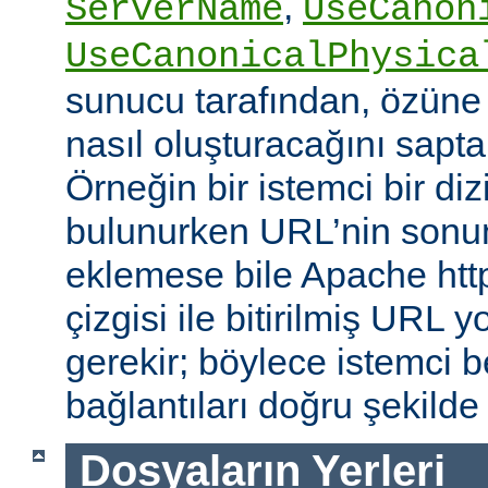
,
ServerName
UseCanon
UseCanonicalPhysica
sunucu tarafından, özüne 
nasıl oluşturacağını saptam
Örneğin bir istemci bir diz
bulunurken URL’nin sonun
eklemese bile Apache http
çizgisi ile bitirilmiş URL
gerekir; böylece istemci b
bağlantıları doğru şekilde
Dosyaların Yerleri