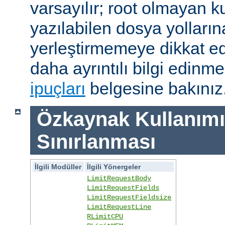
varsayılır; root olmayan ku
yazılabilen dosya yolları
yerleştirmemeye dikkat e
daha ayrıntılı bilgi edinme
ipuçları
belgesine bakınız
Özkaynak Kullanımı
Sınırlanması
İlgili Modüller
İlgili Yönergeler
LimitRequestBody
LimitRequestFields
LimitRequestFieldsize
LimitRequestLine
RLimitCPU