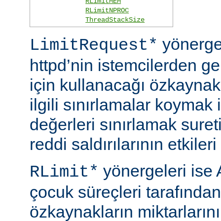
RLimitMEM
RLimitNPROC
ThreadStackSize
yönerge
LimitRequest*
httpd’nin istemcilerden ge
için kullanacağı özkaynakla
ilgili sınırlamalar koymak i
değerleri sınırlamak suret
reddi saldırılarının etkileri 
yönergeleri ise 
RLimit*
çocuk süreçleri tarafından
özkaynakların miktarlarını