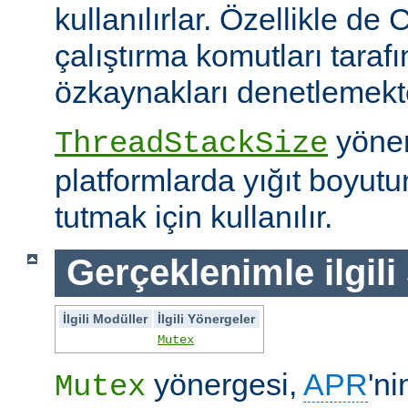
kullanılırlar. Özellikle de 
çalıştırma komutları taraf
özkaynakları denetlemekte 
yöner
ThreadStackSize
platformlarda yığıt boyut
tutmak için kullanılır.
Gerçeklenimle ilgili
İlgili Modüller
İlgili Yönergeler
Mutex
yönergesi,
APR
'ni
Mutex