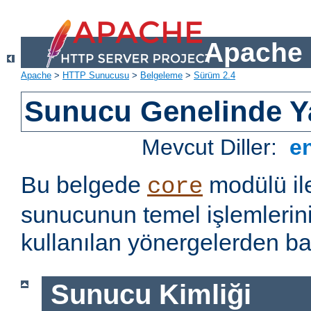
Apache 
Apache
>
HTTP Sunucusu
>
Belgeleme
>
Sürüm 2.4
Sunucu Genelinde Y
Mevcut Diller:
e
Bu belgede
modülü il
core
sunucunun temel işlemlerin
kullanılan yönergelerden baz
Sunucu Kimliği