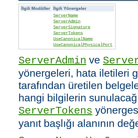
İlgili Modüller
İlgili Yönergeler
ServerName
ServerAdmin
ServerSignature
ServerTokens
UseCanonicalName
UseCanonicalPhysicalPort
ve
ServerAdmin
Serve
yönergeleri, hata iletileri
tarafından üretilen belgele
hangi bilgilerin sunulacağın
yönerges
ServerTokens
yanıt başlığı alanının değer