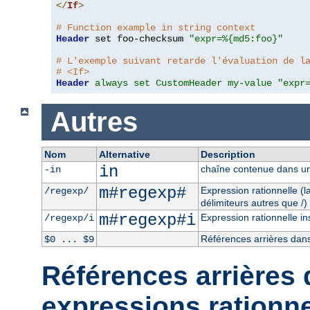
</
If
>
# Function example in string context
Header
 set foo-checksum 
"expr=%{md5:foo}"
# L'exemple suivant retarde l'évaluation de l
# <If>
Header
always set CustomHeader my-value "expr
Autres
Nom
Alternative
Description
in
chaîne contenue dans un
-in
m#regexp#
Expression rationnelle (
/regexp/
délimiteurs autres que /)
m#regexp#i
Expression rationnelle in
/regexp/i
Références arrières dans
$0 ... $9
Références arrières 
expressions rationne