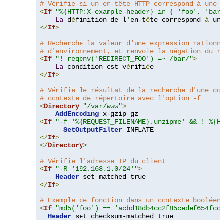
# Vérifie si un en-tête HTTP correspond à une
<
If
"%{HTTP:X-example-header} in { 'foo', 'ba
La
 d
é
finition de l
'
en-t
ê
te correspond 
à
 u
</
If
>
# Recherche la valeur d'une expression ration
# d'environnement, et renvoie la négation du 
<
If
"! reqenv('REDIRECT_FOO') =~ /bar/"
>
La
 condition est v
é
rifi
é
</
If
>
# Vérifie le résultat de la recherche d'une c
# contexte de répertoire avec l'option -f
<
Directory
"/var/www"
>
AddEncoding
<
If
"-f '%{REQUEST_FILENAME}.unzipme' && ! %{
SetOutputFilter
</
If
>
</
Directory
>
# Vérifie l'adresse IP du client
<
If
"-R '192.168.1.0/24'"
>
Header
</
If
>
# Exemple de fonction dans un contexte boolée
<
If
"md5('foo') == 'acbd18db4cc2f85cedef654fc
Header