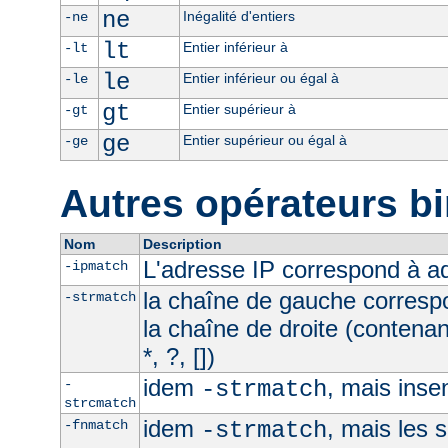
ne
Inégalité d'entiers
-ne
lt
Entier inférieur à
-lt
le
Entier inférieur ou égal à
-le
gt
Entier supérieur à
-gt
ge
Entier supérieur ou égal à
-ge
Autres opérateurs bi
Nom
Description
L'adresse IP correspond à 
-ipmatch
la chaîne de gauche corresp
-strmatch
la chaîne de droite (contena
*, ?, [])
idem
, mais inse
-
-strmatch
strcmatch
idem
, mais les 
-fnmatch
-strmatch