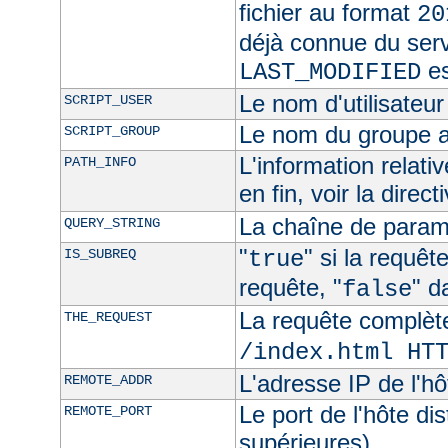
fichier au format
20
déjà connue du ser
es
LAST_MODIFIED
Le nom d'utilisateur 
SCRIPT_USER
Le nom du groupe au
SCRIPT_GROUP
L'information relat
PATH_INFO
en fin, voir la direct
La chaîne de param
QUERY_STRING
"
" si la requê
IS_SUBREQ
true
requête, "
" d
false
La requête complèt
THE_REQUEST
/index.html HT
L'adresse IP de l'hô
REMOTE_ADDR
Le port de l'hôte di
REMOTE_PORT
supérieures)