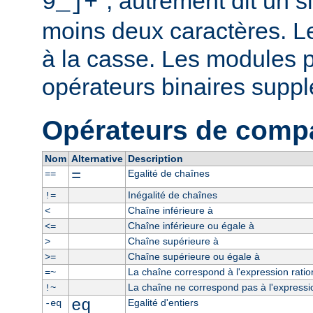
", autrement dit un 
9_]+
moins deux caractères. L
à la casse. Les modules p
opérateurs binaires supp
Opérateurs de comp
Nom
Alternative
Description
=
Egalité de chaînes
==
Inégalité de chaînes
!=
Chaîne inférieure à
<
Chaîne inférieure ou égale à
<=
Chaîne supérieure à
>
Chaîne supérieure ou égale à
>=
La chaîne correspond à l'expression ratio
=~
La chaîne ne correspond pas à l'expressio
!~
eq
Egalité d'entiers
-eq