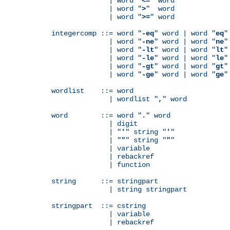
              | word "
<=
" word

              | word "
>
"  word

              | word "
>=
" word

integercomp ::= word "
-eq
" word | word "
eq
"
              | word "
-ne
" word | word "
ne
"
              | word "
-lt
" word | word "
lt
"
              | word "
-le
" word | word "
le
"
              | word "
-gt
" word | word "
gt
"
              | word "
-ge
" word | word "
ge
"
wordlist    ::= word

              | wordlist "
,
" word

word        ::= word "
.
" word

              | digit

              | "
'
" string "
'
"

              | "
"
" string "
"
"

              | variable

	      | rebackref

              | function

string      ::= stringpart

              | string stringpart

stringpart  ::= cstring

              | variable

	      | rebackref
