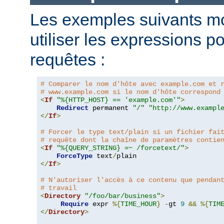
Les exemples suivants m
utiliser les expressions p
requêtes :
# Comparer le nom d'hôte avec example.com et 
# www.example.com si le nom d'hôte correspond
<
If
"%{HTTP_HOST} == 'example.com'"
>
Redirect
 permanent 
"/"
"http://www.exampl
</
If
>
# Forcer le type text/plain si un fichier fai
# requête dont la chaîne de paramètres contie
<
If
"%{QUERY_STRING} =~ /forcetext/"
>
ForceType
 text
/
</
If
>
# N'autoriser l'accès à ce contenu que pendan
# travail
<
Directory
"/foo/bar/business"
>
Require
 expr 
%{
TIME_HOUR
}
-
gt 
9
&&
%{
TIM
</
Directory
>