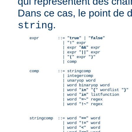
qui représentent des chaî
Dans ce cas, le point de 
.
string
expr        ::= "
true
" | "
false
"

              | "
!
" expr

              | expr "
&&
" expr

              | expr "
||
" expr

              | "
(
" expr "
)
"

              | comp

comp        ::= stringcomp

              | integercomp

              | unaryop word

              | word binaryop word

              | word "
in
" "
{
" wordlist "
}
"

              | word "
in
" listfunction

              | word "
=~
" regex

              | word "
!~
" regex

stringcomp  ::= word "
==
" word

              | word "
!=
" word

              | word "
<
"  word
