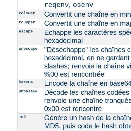
,
reqenv
osenv
Convertit une chaîne en mi
tolower
Convertit une chaîne en ma
toupper
Echappe les caractères spé
escape
hexadécimal
"Déséchappe" les chaînes 
unescape
hexadécimal, en ne gardant
slashes; renvoie la chaîne v
%00 est rencontrée
Encode la chaîne en base6
base64
Décode les chaînes codées
unbase64
renvoie une chaîne tronquée 
0x00 est rencontré
Génère un hash de la chaîne
md5
MD5, puis code le hash obt