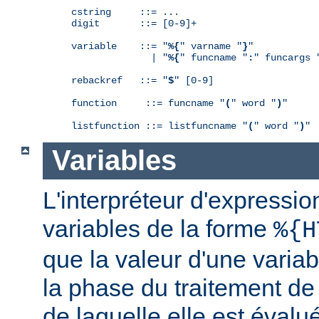
cstring     ::= ...

digit       ::= [0-9]+

variable    ::= "
%{
" varname "
}
"

              | "
%{
" funcname "
:
" funcargs 
rebackref   ::= "
$
" [0-9]

function     ::= funcname "
(
" word "
)
"

listfunction ::= listfuncname "
(
" word "
)
"
Variables
L'interpréteur d'expressio
variables de la forme
%{H
que la valeur d'une varia
la phase du traitement de
de laquelle elle est éval