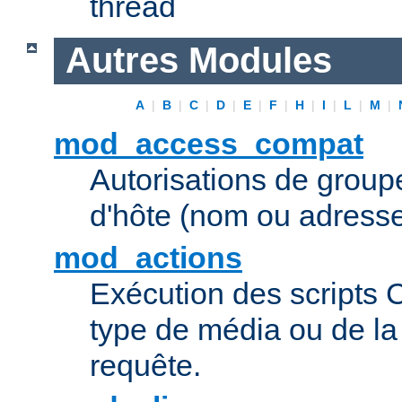
thread
Autres Modules
A
|
B
|
C
|
D
|
E
|
F
|
H
|
I
|
L
|
M
|
mod_access_compat
Autorisations de grou
d'hôte (nom ou adresse
mod_actions
Exécution des scripts 
type de média ou de l
requête.