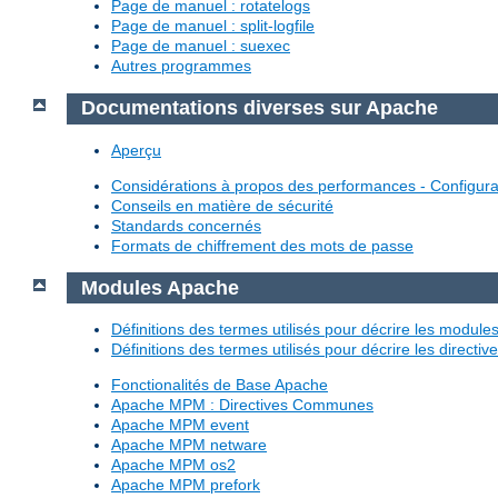
Page de manuel : rotatelogs
Page de manuel : split-logfile
Page de manuel : suexec
Autres programmes
Documentations diverses sur Apache
Aperçu
Considérations à propos des performances - Configura
Conseils en matière de sécurité
Standards concernés
Formats de chiffrement des mots de passe
Modules Apache
Définitions des termes utilisés pour décrire les modul
Définitions des termes utilisés pour décrire les directi
Fonctionalités de Base Apache
Apache MPM : Directives Communes
Apache MPM event
Apache MPM netware
Apache MPM os2
Apache MPM prefork