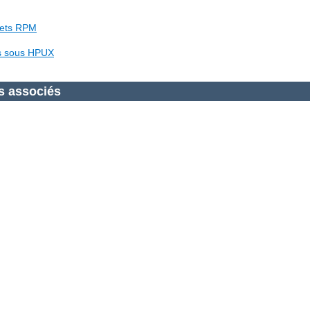
uets RPM
es sous HPUX
s associés