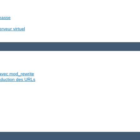
 masse
rveur virtuel
s avec mod_rewrite
traduction des URLs