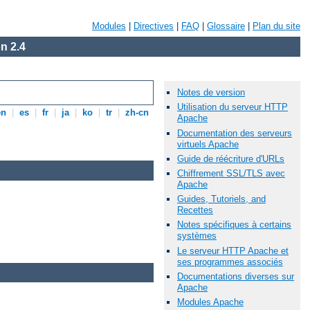
Modules
|
Directives
|
FAQ
|
Glossaire
|
Plan du site
n 2.4
Notes de version
Utilisation du serveur HTTP
en
|
es
|
fr
|
ja
|
ko
|
tr
|
zh-cn
Apache
Documentation des serveurs
virtuels Apache
Guide de réécriture d'URLs
Chiffrement SSL/TLS avec
Apache
Guides, Tutoriels, and
Recettes
Notes spécifiques à certains
systèmes
Le serveur HTTP Apache et
ses programmes associés
Documentations diverses sur
Apache
Modules Apache