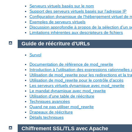
Serveurs virtuels basés sur le nom
Support des serveurs virtuels basés sur l'adresse IP
Configuration dynamique de l'hébergement virtuel de
Exemples de serveurs virtuels
Discussion approfondie à propos de la sélection d'un se
Limitations inhérentes aux descripteurs de fichiers
Guide de réécriture d'URLs
Survol
Documentation de référence de mod_rewrite
Introduction à l'utilisation des expressions rationnelle
Utilisation de mod_rewrite pour les redirections et la 
Utilisation de mod_rewrite pour le contrôle d'accès
Les serveurs virtuels dynamique avec mod_rewrite
Le mandat dynamique avec mod_rewrite
Utilisation d'une table de réécriture
Techniques avancées
Quand ne pas utiliser mod_rewrite
Drapeaux de réécriture
Détails techniques
Chiffrement SSL/TLS avec Apache