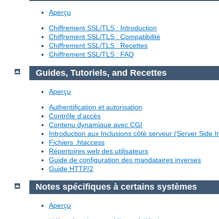
Aperçu
Chiffrement SSL/TLS : Introduction
Chiffrement SSL/TLS : Compatibilité
Chiffrement SSL/TLS : Recettes
Chiffrement SSL/TLS : FAQ
Guides, Tutoriels, and Recettes
Aperçu
Authentification et autorisation
Contrôle d'accès
Contenu dynamique avec CGI
Introduction aux Inclusions côté serveur (Server Side I
Fichiers .htaccess
Répertoires web des utilisateurs
Guide de configuration des mandataires inverses
Guide HTTP/2
Notes spécifiques à certains systèmes
Aperçu