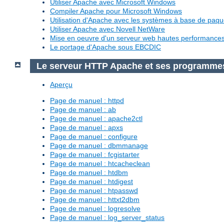
Utiliser Apache avec Microsoft Windows
Compiler Apache pour Microsoft Windows
Utilisation d'Apache avec les systèmes à base de paq
Utiliser Apache avec Novell NetWare
Mise en oeuvre d'un serveur web hautes performanc
Le portage d'Apache sous EBCDIC
Le serveur HTTP Apache et ses programme
Aperçu
Page de manuel : httpd
Page de manuel : ab
Page de manuel : apache2ctl
Page de manuel : apxs
Page de manuel : configure
Page de manuel : dbmmanage
Page de manuel : fcgistarter
Page de manuel : htcacheclean
Page de manuel : htdbm
Page de manuel : htdigest
Page de manuel : htpasswd
Page de manuel : httxt2dbm
Page de manuel : logresolve
Page de manuel : log_server_status