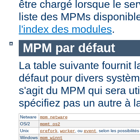
être chargé lorsque le se
liste des MPMs disponible
l'index des modules
.
MPM par défaut
La table suivante fournit 
défaut pour divers système
s'agit du MPM qui sera uti
spécifiez pas un autre à l
Netware
mpm_netware
OS/2
mpmt_os2
Unix
,
, ou
, selon les possibilité
prefork
worker
event
Windows
mpm_winnt