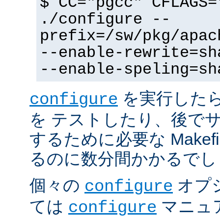
$ CC="pgcc" CFLAGS=
./configure --
prefix=/sw/pkg/apac
--enable-rewrite=sh
--enable-speling=sh
を実行した
configure
を テストしたり、後で
するために必要な Makef
るのに数分間かかるでし
個々の
オプ
configure
ては
マニュ
configure