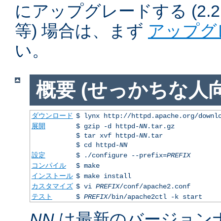
にアップグレードする (2.2.50
等) 場合は、まず
アップグ
い。
概要 (せっかちな人向
ダウンロード
$ lynx http://httpd.apache.org/downl
展開
$ gzip -d httpd-
NN
.tar.gz
$ tar xvf httpd-
NN
.tar
$ cd httpd-
NN
設定
$ ./configure --prefix=
PREFIX
コンパイル
$ make
インストール
$ make install
カスタマイズ
$ vi
PREFIX
/conf/apache2.conf
テスト
$
PREFIX
/bin/apache2ctl -k start
NN
は最新のバージョン