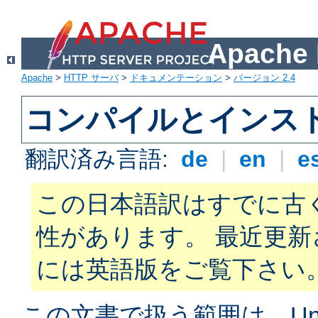
Apach
Apache
>
HTTP サーバ
>
ドキュメンテーション
>
バージョン 2.4
コンパイルとインス
翻訳済み言語:
de
|
en
|
e
この日本語訳はすでに古
性があります。 最近更
には英語版をご覧下さい
この文書で扱う範囲は、Unix