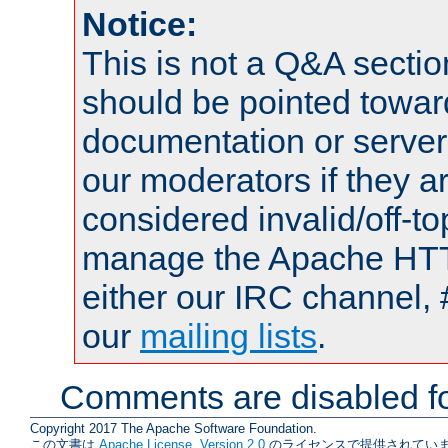
Notice:
This is not a Q&A sect
should be pointed towar
documentation or serve
our moderators if they a
considered invalid/off-t
manage the Apache HTTP
either our IRC channel, 
our
mailing lists
.
Comments are disabled fo
Copyright 2017 The Apache Software Foundation.
この文書は
Apache License, Version 2.0
のライセンスで提供されていま