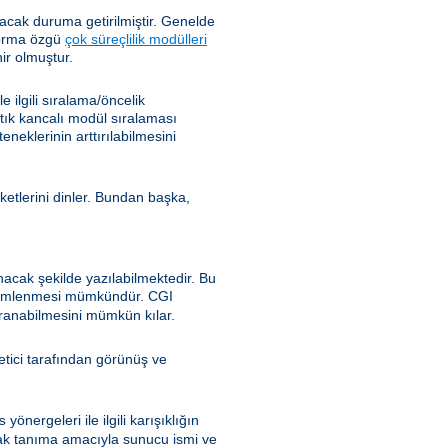
cak duruma getirilmiştir. Genelde
tforma özgü
çok süreçlilik modülleri
ir olmuştur.
ilgili sıralama/öncelik
rtık kancalı modül sıralaması
klerinin arttırılabilmesini
ketlerini dinler. Bundan başka,
nacak şekilde yazılabilmektedir. Bu
özümlenmesi mümkündür. CGI
ranabilmesini mümkün kılar.
önetici tarafından görünüş ve
yönergeleri ile ilgili karışıklığın
s
ak tanıma amacıyla sunucu ismi ve