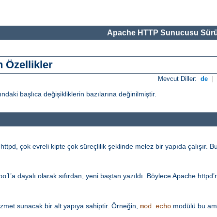
Apache HTTP Sunucusu Sürü
 Özellikler
Mevcut Diller:
de
|
i başlıca değişikliklerin bazılarına değinilmiştir.
tpd, çok evreli kipte çok süreçlilik şeklinde melez bir yapıda çalışır. Bu
’a dayalı olarak sıfırdan, yeni baştan yazıldı. Böylece Apache httpd
ool
met sunacak bir alt yapıya sahiptir. Örneğin,
modülü bu amaç
mod_echo