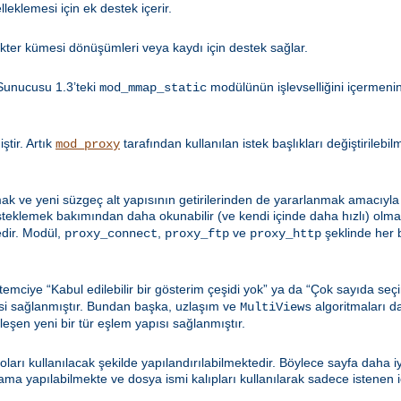
leklemesi için ek destek içerir.
kter kümesi dönüşümleri veya kaydı için destek sağlar.
Sunucusu 1.3’teki
modülünün işlevselliğini içermen
mod_mmap_static
tir. Artık
tarafından kullanılan istek başlıkları değiştirilebi
mod_proxy
k ve yeni süzgeç alt yapısının getirilerinden de yararlanmak amacıyla 
esteklemek bakımından daha okunabilir (ve kendi içinde daha hızlı) olma
dir. Modül,
,
ve
şeklinde her b
proxy_connect
proxy_ftp
proxy_http
emciye “Kabul edilebilir bir gösterim çeşidi yok” ya da “Çok sayıda seçi
si sağlanmıştır. Bundan başka, uzlaşım ve
algoritmaları d
MultiViews
şleşen yeni bir tür eşlem yapısı sağlanmıştır.
loları kullanılacak şekilde yapılandırılabilmektedir. Böylece sayfa daha 
 yapılabilmekte ve dosya ismi kalıpları kullanılarak sadece istenen içe