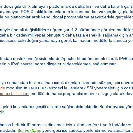
ws gibi Unix olmayan platformlarda daha hızlı ve daha kararlı çalışa
sağlayamayan POSIX taklit katmanlarının kullanımından vazgeçilmiş, pla
 bu platformlar artık kendi doğal programlama arayüzleriyle gerçeklen
yle önemli değişikliklere uğramıştır. 1.3 sürümünde görülen modüllerle 
i daha bir özdevimli yapar olmuştur; daha fazla esneklik sağlamak için a
nucususu çekirdeğini yamamaya gerek kalmadan modüllerle sunucu yetene
fından desteklendiği sistemlerde Apache httpd öntanımlı olarak IPv6 so
rinin IPv6 sayısal adres dizgelerini desteklemesi sağlanmıştır.
eya sunucudan teslim alınan içerik akımları üzerinde süzgeç gibi davra
modülünün
süzgeci kullanılarak SSI yönergeleri için ç
ude
INCLUDES
modülü de harici programların birer süzgeç olarak dav
od_ext_filter
 belgeleri kullanılarak çeşitli dillerde sağlanabilmektedir. Bunlar ayrıca y
dir.
Bilhassa belli bir IP adresini dinlemek için kullanılan
ve
Port
BindAddres
lmaktadır.
yönergesi ise sadece yönlendirme ve sanal kon
ServerName