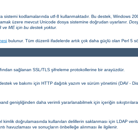
a sistemi kodlamalarında utf-8 kullanmaktadır. Bu destek, Windows 2
sağlamak üzere mevcut Unicode dosya sistemine doğrudan uyarlanır.
Dosy
 ve ME için bu destek yoktur.
nesi
bulunur. Tüm düzenli ifadelerde artık çok daha güçlü olan Perl 5 sö
ından sağlanan SSL/TLS şifreleme protokollerine bir arayüzdür.
n destek ve bakımı için HTTP dağıtık yazım ve sürüm yönetimi (DAV - Dis
d genişliğinden daha verimli yararlanabilmek için içeriğin sıkıştırılar
kimlik doğrulamasında kullanılan delillerin saklanması için LDAP verita
ntı havuzlaması ve sonuçların önbelleğe alınması ile ilgilenir.