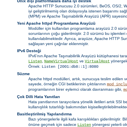
Unix dışı platformalara daha iyi destek
Apache HTTP Sunucusu 2.0 sürümleri, BeOS, OS/2, Windo
iyi geliştirilmemiş olan dolayısıyla istenen başarımı 
(MPM) ve Apache Taşınabilirlik Arayüzü (APR) sayesinde
Yeni Apache httpd Programlama Arayüzü
Modüller için kullanılan programlama arayüzü 2.0 sürümü
sorunlarının çoğu giderilmiştir. 2.0 sürümü bu işlemler
kullanılabilmektedir. Ayrıca, arayüze, Apache HTTP Su
sağlayan yeni çağrılar eklenmiştir.
IPv6 Desteği
IPv6’nın Apache Taşınabilirlik Arayüzü kütüphanesi tara
,
ve
yönergele
Listen
NameVirtualHost
VirtualHost
Örnek:
Listen [2001:db8::1]:8080
Süzme
Apache httpd modülleri, artık, sunucuya teslim edilen v
sayede, örneğin CGI betiklerinin çıktılarının
mod_incl
programlarının birer eylemci olarak davranması gibi,
m
Çok Dilli Hata Yanıtları
Hata yanıtlarının tarayıcılara yönelik iletileri artık SSI
kullanışlılık tutarlılığı bakımından kişiselleştirilebilmekte
Basitleştirilmiş Yapılandırma
Bazı yönergelerle ilgili kafa karışıklıkları giderilmiştir. 
önüne geçmek için sadece
yönergesi yeterli o
Listen