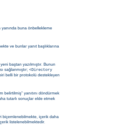
in yanında buna önbellekleme
lmekte ve bunlar yanıt başlıklarına
yeni baştan yazılmıştır. Bunun
sı sağlanmıştır;
<Directory
iri belli bir protokolü destekleyen
m belirtilmiş” yanıtını döndürmek
aha tutarlı sonuçlar elde etmek
iyi biçemlenebilmekte, içerik daha
rik listelenebilmektedir.