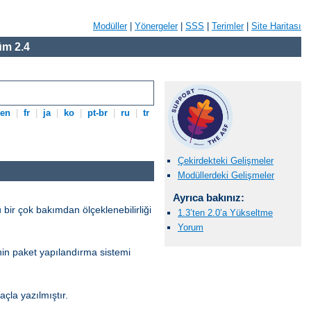
Modüller
|
Yönergeler
|
SSS
|
Terimler
|
Site Haritası
m 2.4
en
|
fr
|
ja
|
ko
|
pt-br
|
ru
|
tr
Çekirdekteki Gelişmeler
Modüllerdeki Gelişmeler
Ayrıca bakınız:
 bir çok bakımdan ölçeklenebilirliği
1.3’ten 2.0’a Yükseltme
Yorum
’nin paket yapılandırma sistemi
la yazılmıştır.