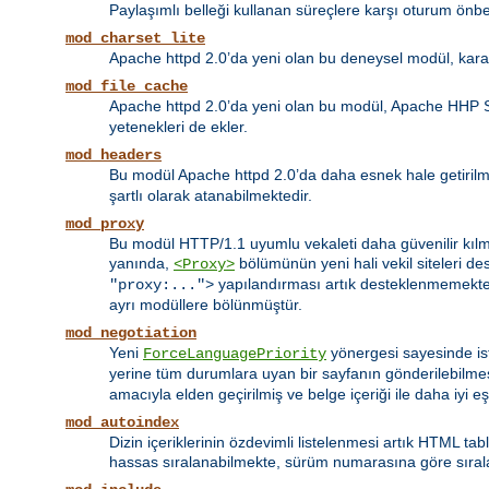
Paylaşımlı belleği kullanan süreçlere karşı oturum önbel
mod_charset_lite
Apache httpd 2.0’da yeni olan bu deneysel modül, kara
mod_file_cache
Apache httpd 2.0’da yeni olan bu modül, Apache HHP 
yetenekleri de ekler.
mod_headers
Bu modül Apache httpd 2.0’da daha esnek hale getirilmiş
şartlı olarak atanabilmektedir.
mod_proxy
Bu modül HTTP/1.1 uyumlu vekaleti daha güvenilir kılma
yanında,
bölümünün yeni hali vekil siteleri d
<Proxy>
yapılandırması artık desteklenmemekte
"proxy:...">
ayrı modüllere bölünmüştür.
mod_negotiation
Yeni
yönergesi sayesinde ist
ForceLanguagePriority
yerine tüm durumlara uyan bir sayfanın gönderilebilme
amacıyla elden geçirilmiş ve belge içeriği ile daha iyi e
mod_autoindex
Dizin içeriklerinin özdevimli listelenmesi artık HTML tab
hassas sıralanabilmekte, sürüm numarasına göre sıralama