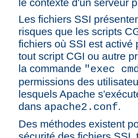
le contexte d'un serveur p
Les fichiers SSI présent
risques que les scripts C
fichiers où SSI est activé
tout script CGI ou autre 
la commande
"exec cm
permissions des utilisate
lesquels Apache s'exécut
dans
.
apache2.conf
Des méthodes existent po
sécurité des fichiers SSI, t