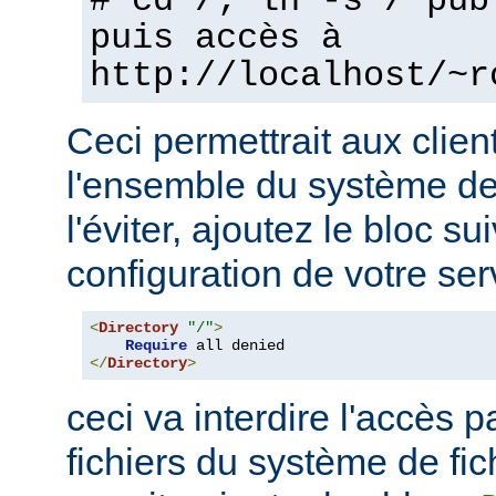
# cd /; ln -s / pub
puis accès à
http://localhost/~r
Ceci permettrait aux clien
l'ensemble du système de 
l'éviter, ajoutez le bloc su
configuration de votre ser
<
Directory
"/"
>
Require
</
Directory
>
ceci va interdire l'accès p
fichiers du système de fi