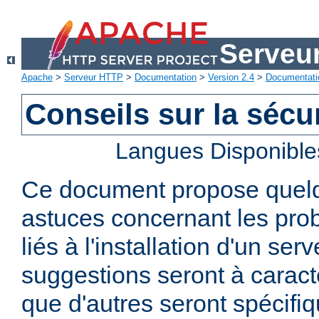
Serveu
Apache
>
Serveur HTTP
>
Documentation
>
Version 2.4
>
Documentati
Conseils sur la sécur
Langues Disponible
Ce document propose quelq
astuces concernant les pro
liés à l'installation d'un se
suggestions seront à caract
que d'autres seront spécifi