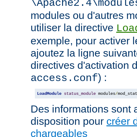
\Apache2.4\module
modules ou d'autres mo
utiliser la directive
Loa
exemple, pour activer l
ajoutez la ligne suivan
directives d'activation 
) :
access.conf
LoadModule
status_module
 modules
/
mod_sta
Des informations sont a
disposition pour
créer 
chargeables