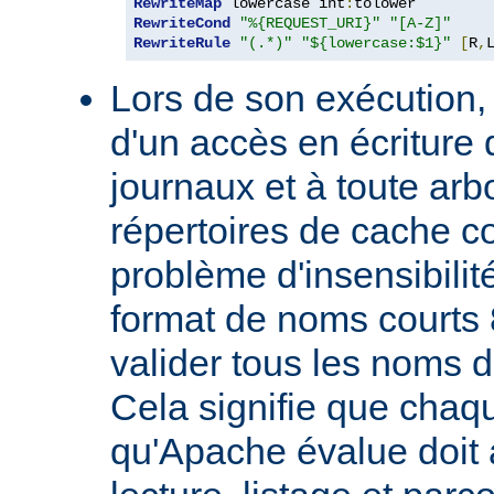
RewriteMap
 lowercase int
:
RewriteCond
"%{REQUEST_URI}"
"[A-Z]"
RewriteRule
"(.*)"
"${lowercase:$1}"
[
R
,
Lors de son exécution,
d'un accès en écriture 
journaux et à toute ar
répertoires de cache co
problème d'insensibilit
format de noms courts 
valider tous les noms 
Cela signifie que chaqu
qu'Apache évalue doit a