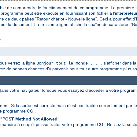
pable de comprendre le fonctionnement de ce programme. La première l
 programme peut être exécuté en fournissant son fichier à l'interpréteu
ie de deux paires "Retour chariot - Nouvelle ligne". Ceci a pour effet d'
ps du document. La troisième ligne affiche la chaîne de caractères "Bonj
e
us verrez la ligne
s'afficher dans la
Bonjour tout le monde . . .
avez de bonnes chances d'y parvenir pour tout autre programme plus so
 dans votre navigateur lorsque vous essayez d'accéder à votre progra
ent. Si la sortie est correcte mais n'est pas traitée correctement par l
re programme CGI.
 "POST Method Not Allowed"
manière à ce qu'il puisse traiter votre programme CGI. Relisez la secti