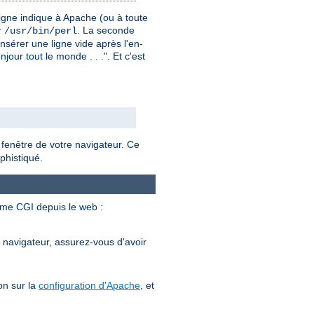
igne indique à Apache (ou à toute
r
. La seconde
/usr/bin/perl
insérer une ligne vide après l'en-
our tout le monde . . .". Et c'est
 fenêtre de votre navigateur. Ce
phistiqué.
mme CGI depuis le web :
e navigateur, assurez-vous d'avoir
on sur la
configuration d'Apache
, et