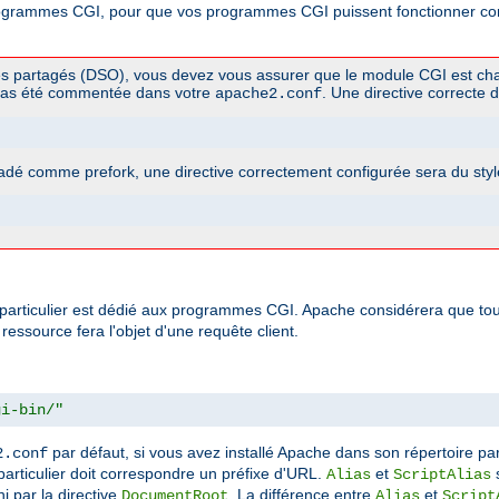
rogrammes CGI, pour que vos programmes CGI puissent fonctionner corr
es partagés (DSO), vous devez vous assurer que le module CGI est cha
pas été commentée dans votre
. Une directive correcte d
apache2.conf
dé comme prefork, une directive correctement configurée sera du styl
particulier est dédié aux programmes CGI. Apache considérera que tout 
essource fera l'objet d'une requête client.
gi-bin/"
par défaut, si vous avez installé Apache dans son répertoire par
2.conf
e particulier doit correspondre un préfixe d'URL.
et
s
Alias
ScriptAlias
i par la directive
. La différence entre
et
DocumentRoot
Alias
Script