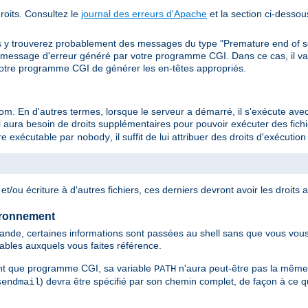
oits. Consultez le
journal des erreurs d'Apache
et la section ci-dessou
s y trouverez probablement des messages du type "Premature end of s
message d'erreur généré par votre programme CGI. Dans ce cas, il va v
otre programme CGI de générer les en-têtes appropriés.
 En d'autres termes, lorsque le serveur a démarré, il s'exécute avec l
 aura besoin de droits supplémentaires pour pouvoir exécuter des fichie
être exécutable par
, il suffit de lui attribuer des droits d'exécuti
nobody
t/ou écriture à d'autres fichiers, ces derniers devront avoir les droits 
ironnement
de, certaines informations sont passées au shell sans que vous vous 
tables auxquels vous faites référence.
nt que programme CGI, sa variable
n'aura peut-être pas la même
PATH
) devra être spécifié par son chemin complet, de façon à ce qu
sendmail