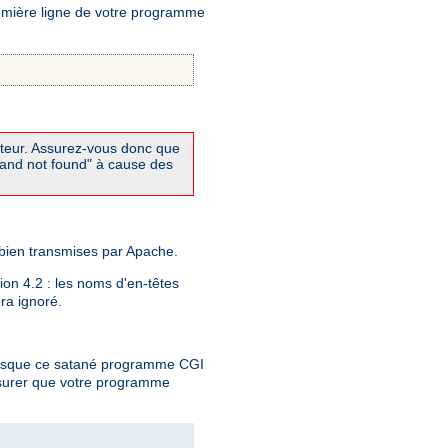
remière ligne de votre programme
réteur. Assurez-vous donc que
mand not found" à cause des
 bien transmises par Apache.
tion 4.2 : les noms d'en-têtes
era ignoré.
lorsque ce satané programme CGI
ssurer que votre programme