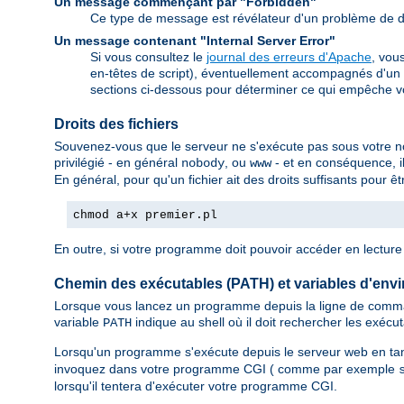
Un message commençant par "Forbidden"
Ce type de message est révélateur d'un problème de dr
Un message contenant "Internal Server Error"
Si vous consultez le
journal des erreurs d'Apache
, vou
en-têtes de script), éventuellement accompagnés d'un 
sections ci-dessous pour déterminer ce qui empêche v
Droits des fichiers
Souvenez-vous que le serveur ne s'exécute pas sous votre nom.
privilégié - en général
, ou
- et en conséquence, il
nobody
www
En général, pour qu'un fichier ait des droits suffisants pour 
chmod a+x premier.pl
En outre, si votre programme doit pouvoir accéder en lecture e
Chemin des exécutables (PATH) et variables d'env
Lorsque vous lancez un programme depuis la ligne de comman
variable
indique au shell où il doit rechercher les exécu
PATH
Lorsqu'un programme s'exécute depuis le serveur web en ta
invoquez dans votre programme CGI ( comme par exemple
lorsqu'il tentera d'exécuter votre programme CGI.