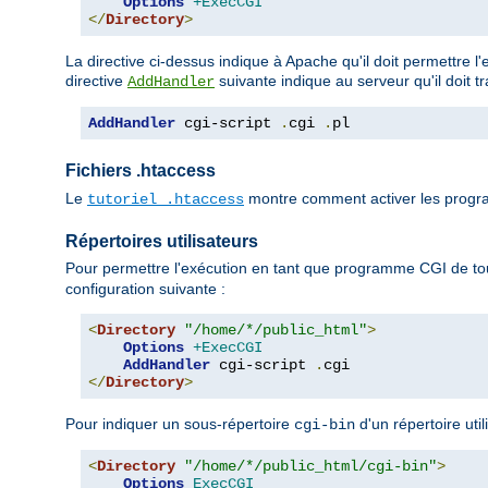
Options
+ExecCGI
</
Directory
>
La directive ci-dessus indique à Apache qu'il doit permettre l
directive
suivante indique au serveur qu'il doit t
AddHandler
AddHandler
 cgi-script 
.
cgi 
.
pl
Fichiers .htaccess
Le
montre comment activer les progra
tutoriel .htaccess
Répertoires utilisateurs
Pour permettre l'exécution en tant que programme CGI de tou
configuration suivante :
<
Directory
"/home/*/public_html"
>
Options
+ExecCGI
AddHandler
 cgi-script 
.
</
Directory
>
Pour indiquer un sous-répertoire
d'un répertoire uti
cgi-bin
<
Directory
"/home/*/public_html/cgi-bin"
>
Options
ExecCGI