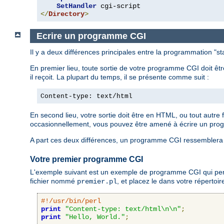
SetHandler
</
Directory
>
Ecrire un programme CGI
Il y a deux différences principales entre la programmation "
En premier lieu, toute sortie de votre programme CGI doit êt
il reçoit. La plupart du temps, il se présente comme suit :
Content-type: text/html
En second lieu, votre sortie doit être en HTML, ou tout autre
occasionnellement, vous pouvez être amené à écrire un pro
A part ces deux différences, un programme CGI ressemblera 
Votre premier programme CGI
L'exemple suivant est un exemple de programme CGI qui permet
fichier nommé
, et placez le dans votre répertoi
premier.pl
#!/usr/bin/perl
print
"Content-type: text/html\n\n"
;
print
"Hello, World."
;