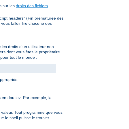
s sur les
droits des fichiers
.
cript headers" (Fin prématurée des
ous falloir lire chacune des
es droits d'un utilisateur non
rs dont vous êtes le propriétaire.
on pour tout le monde :
appropriés.
en doutiez. Par exemple, la
 valeur. Tout programme que vous
e le shell puisse le trouver