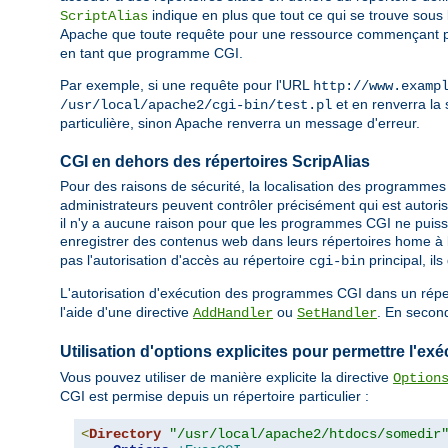
indique en plus que tout ce qui se trouve sous
ScriptAlias
Apache que toute requête pour une ressource commençant 
en tant que programme CGI.
Par exemple, si une requête pour l'URL
http://www.examp
et en renverra la s
/usr/local/apache2/cgi-bin/test.pl
particulière, sinon Apache renverra un message d'erreur.
CGI en dehors des répertoires ScripAlias
Pour des raisons de sécurité, la localisation des programmes 
administrateurs peuvent contrôler précisément qui est autoris
il n'y a aucune raison pour que les programmes CGI ne puisse
enregistrer des contenus web dans leurs répertoires home à l
pas l'autorisation d'accès au répertoire
principal, i
cgi-bin
L'autorisation d'exécution des programmes CGI dans un réperto
l'aide d'une directive
ou
. En second
AddHandler
SetHandler
Utilisation d'options explicites pour permettre l'
Vous pouvez utiliser de manière explicite la directive
Option
CGI est permise depuis un répertoire particulier :
<
Directory
"/usr/local/apache2/htdocs/somedir