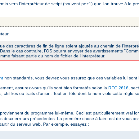
in vers l'interpréteur de script (souvent
) que l'on trouve à la p
perl
éteur.
que des caractères de fin de ligne soient ajoutés au chemin de l'interp
I. Dans le cas contraire, l'OS pourra envoyer des avertissements "Com
me faisant partie du nom de fichier de l'interpréteur.
nt
non standards, vous devrez vous assurez que ces variables lui sont
ement, assurez-vous qu'ils sont bien formatés selon la
RFC 2616
, sec
chiffres ou traits d'union. Tout en-tête dont le nom viole cette règle s
 proviennent du programme lui-même. Ceci est particulièrement vrai 
es deux erreurs précédentes. La première chose à faire est de vous a
partir du serveur web. Par exemple, essayez :