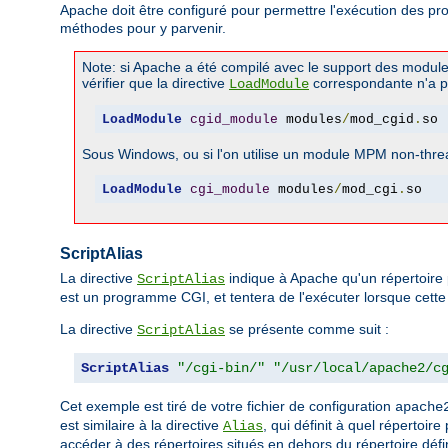
Apache doit être configuré pour permettre l'exécution des p
méthodes pour y parvenir.
Note: si Apache a été compilé avec le support des modul
vérifier que la directive
correspondante n'a 
LoadModule
LoadModule
cgid_module
 modules
/
mod_cgid
.
so
Sous Windows, ou si l'on utilise un module MPM non-threa
LoadModule
cgi_module
 modules
/
mod_cgi
.
so
ScriptAlias
La directive
indique à Apache qu'un répertoire 
ScriptAlias
est un programme CGI, et tentera de l'exécuter lorsque cette r
La directive
se présente comme suit :
ScriptAlias
ScriptAlias
"/cgi-bin/"
"/usr/local/apache2/c
Cet exemple est tiré de votre fichier de configuration
apache
est similaire à la directive
, qui définit à quel répertoir
Alias
accéder à des répertoires situés en dehors du répertoire défin