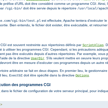
 le préfixe d'URL doit être considéré comme un programme CGI. Ainsi, 
par
doit être servie depuis le répertoire
/cgi-bin/
/usr/local/apac
est effectuée, Apache tentera d'exécuter le 
le.com/cgi-bin/test.pl
ortie. Bien entendu, le fichier doit exister, être exécutable, et retourne
CGI est souvent restreinte aux répertoires définis par
. 
ScriptAlias
é à utiliser les programmes CGI. Cependant, si les précautions adéquat
nt pas être exécutés depuis d'autres répertoires. Par exemple, vous po
'aide de la directive
. S'ils veulent mettre en oeuvre leurs p
UserDir
ls devront être en mesure d'exécuter ces programmes depuis un autre ré
ire arbitraire se fait en deux étapes. En premier lieu, le gestionnair
 lieu,
doit être spécifié dans la directive
.
ExecCGI
Options
exécution des programmes CGI
dans le fichier de configuration de votre serveur principal, pour indi
s
"
>