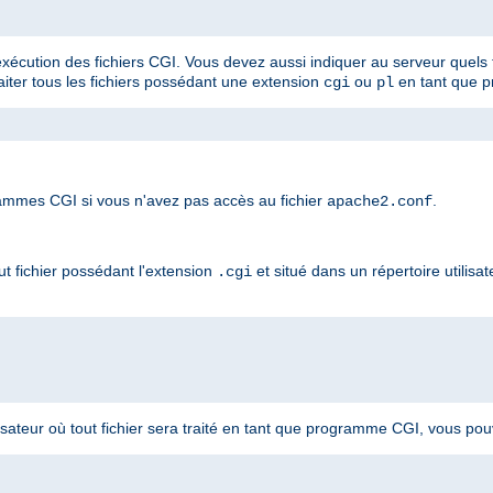
'exécution des fichiers CGI. Vous devez aussi indiquer au serveur quels f
raiter tous les fichiers possédant une extension
ou
en tant que 
cgi
pl
mmes CGI si vous n'avez pas accès au fichier
.
apache2.conf
t fichier possédant l'extension
et situé dans un répertoire utilisat
.cgi
lisateur où tout fichier sera traité en tant que programme CGI, vous pouve