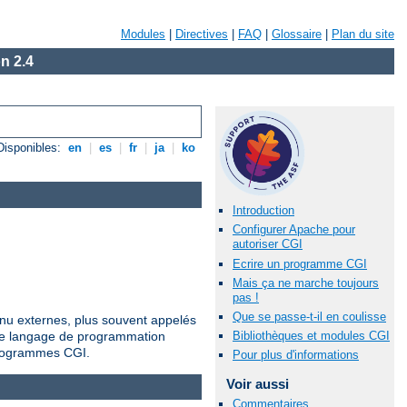
Modules
|
Directives
|
FAQ
|
Glossaire
|
Plan du site
n 2.4
Disponibles:
en
|
es
|
fr
|
ja
|
ko
Introduction
Configurer Apache pour
autoriser CGI
Ecrire un programme CGI
Mais ça ne marche toujours
pas !
Que se passe-t-il en coulisse
nu externes, plus souvent appelés
tre langage de programmation
Bibliothèques et modules CGI
 programmes CGI.
Pour plus d'informations
Voir aussi
Commentaires